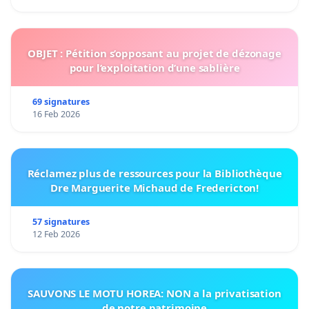
OBJET : Pétition s’opposant au projet de dézonage
pour l’exploitation d’une sablière
69 signatures
16 Feb 2026
Réclamez plus de ressources pour la Bibliothèque
Dre Marguerite Michaud de Fredericton!
57 signatures
12 Feb 2026
SAUVONS LE MOTU HOREA: NON a la privatisation
de notre patrimoine