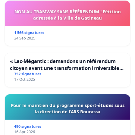
NON AU TRAMWAY SANS RÉFÉRENDUM ! Pétition
adressée à la Ville de Gatineau
1 566 signatures
24 Sep 2025
« Lac-Mégantic : demandons un référendum
citoyen avant une transformation irréversible
de notre territoire »
752 signatures
17 Oct 2025
Pour le maintien du programme sport-études sous
la direction de l’ARS Bourassa
490 signatures
16 Apr 2026