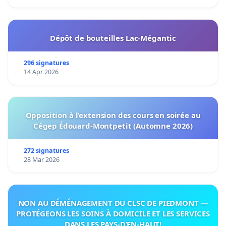
Dépôt de bouteilles Lac-Mégantic
296 signatures
14 Apr 2026
Opposition à l’extension des cours en soirée au
Cégep Édouard-Montpetit (Automne 2026)
272 signatures
28 Mar 2026
NON AU DÉMÉNAGEMENT DU CLSC DE PIEDMONT —
PROTÉGEONS LES SOINS À DOMICILE ET LES SERVICES
DANS LES PAYS-D’EN-HAUT!