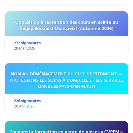
Opposition à l’extension des cours en soirée au
Cégep Édouard-Montpetit (Automne 2026)
272 signatures
28 Mar 2026
NON AU DÉMÉNAGEMENT DU CLSC DE PIEDMONT —
PROTÉGEONS LES SOINS À DOMICILE ET LES SERVICES
DANS LES PAYS-D’EN-HAUT!
226 signatures
20 Apr 2026
Sauvons la formation en vente de pièces « CVPEM »