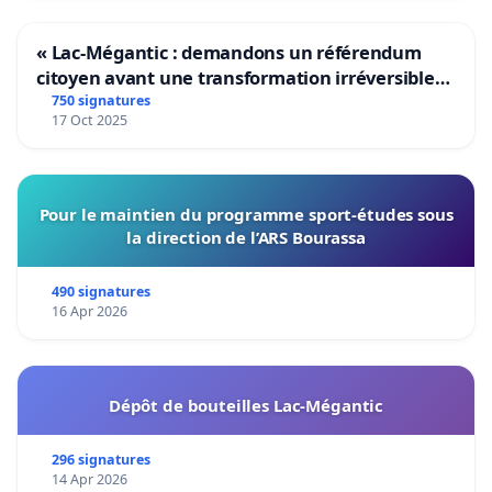
« Lac-Mégantic : demandons un référendum
citoyen avant une transformation irréversible
de notre territoire »
750 signatures
17 Oct 2025
Pour le maintien du programme sport-études sous
la direction de l’ARS Bourassa
490 signatures
16 Apr 2026
Dépôt de bouteilles Lac-Mégantic
296 signatures
14 Apr 2026