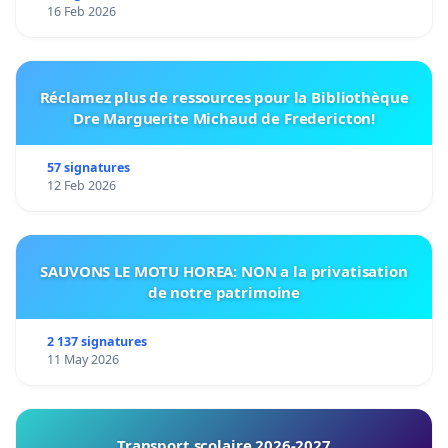
16 Feb 2026
Réclamez plus de ressources pour la Bibliothèque
Dre Marguerite Michaud de Fredericton!
57 signatures
12 Feb 2026
SAUVONS LE MOTU HOREA: NON a la privatisation
de notre patrimoine
2 137 signatures
11 May 2026
Transport scolaire 2026-2027