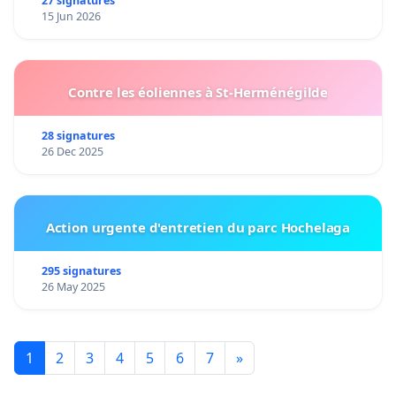
27 signatures
15 Jun 2026
Contre les éoliennes à St-Herménégilde
28 signatures
26 Dec 2025
Action urgente d'entretien du parc Hochelaga
295 signatures
26 May 2025
1
2
3
4
5
6
7
»