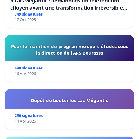
« Lac-Mégantic : demandons un référendum
citoyen avant une transformation irréversible
de notre territoire »
749 signatures
17 Oct 2025
Pour le maintien du programme sport-études sous
la direction de l’ARS Bourassa
490 signatures
16 Apr 2026
Dépôt de bouteilles Lac-Mégantic
296 signatures
14 Apr 2026