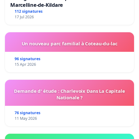
Marcelline-de-Kildare
112 signatures
17 Jul 2026
Un nouveau parc familial à Coteau-du-lac
96 signatures
15 Apr 2026
Demande d' étude : Charlevoix Dans La Capitale
Nationale ?
76 signatures
11 May 2026