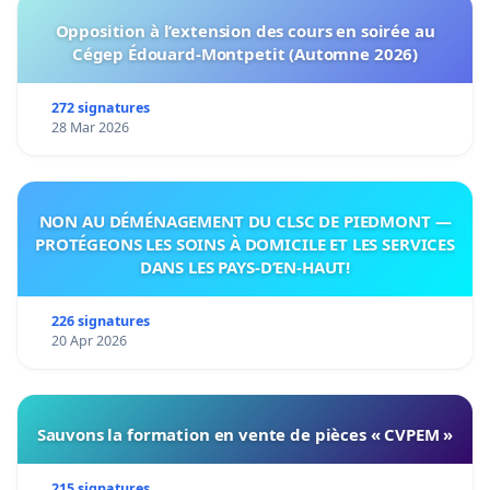
Opposition à l’extension des cours en soirée au
Cégep Édouard-Montpetit (Automne 2026)
272 signatures
28 Mar 2026
NON AU DÉMÉNAGEMENT DU CLSC DE PIEDMONT —
PROTÉGEONS LES SOINS À DOMICILE ET LES SERVICES
DANS LES PAYS-D’EN-HAUT!
226 signatures
20 Apr 2026
Sauvons la formation en vente de pièces « CVPEM »
215 signatures