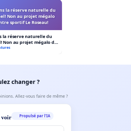
s la réserve naturelle du
el! Non au projet mégalo
ntre sportif Le Roseau!
 la réserve naturelle du
! Non au projet mégalo du
rtif Le Roseau!
atures
ulez changer ?
pinions. Allez-vous faire de même ?
Propulsé par l’IA
 voir