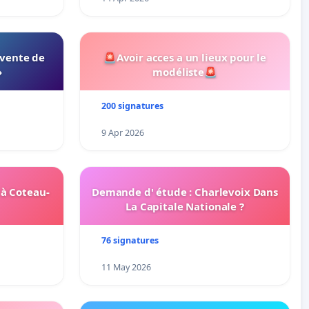
 vente de
🚨Avoir acces a un lieux pour le
»
modéliste🚨
200 signatures
9 Apr 2026
 à Coteau-
Demande d' étude : Charlevoix Dans
La Capitale Nationale ?
76 signatures
11 May 2026