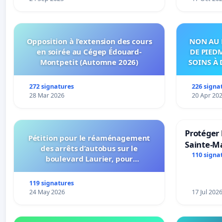
Opposition à l’extension des cours
NON AU 
en soirée au Cégep Édouard-
DE PIED
Montpetit (Automne 2026)
SOINS À 
DANS
272 signatures
226 signa
28 Mar 2026
20 Apr 20
Protéger 
Pétition pour le réaménagement
Sainte-Ma
des arrêts d’autobus sur le
110 signa
boulevard Laurier, pour
l’installation d’abribus et pour la
connexion 805-802 à établir
119 signatures
24 May 2026
17 Jul 202