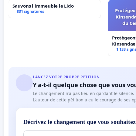
Sauvons l'immeuble le Lido
Protégeon
831 signatures
Kinsenda
du Ce
Protégeons
Kinsendael
Centre spo
1 133 sign
LANCEZ VOTRE PROPRE PÉTITION
Y a-t-il quelque chose que vous vo
Le changement n'a pas lieu en gardant le silence.
L'auteur de cette pétition a eu le courage de ses o
Décrivez le changement que vous souhaitez