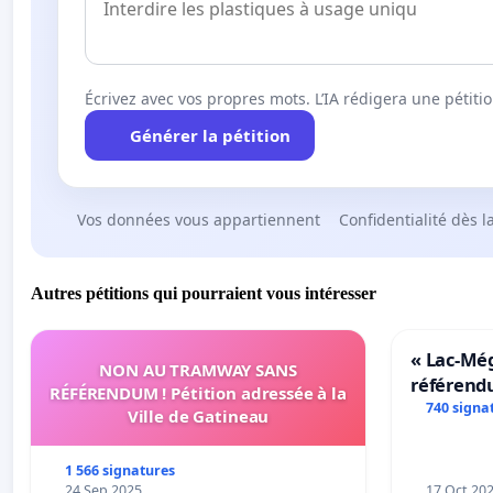
Écrivez avec vos propres mots. L’IA rédigera une pétiti
Générer la pétition
Vos données vous appartiennent
Confidentialité dès l
Autres pétitions qui pourraient vous intéresser
« Lac-Mé
NON AU TRAMWAY SANS
référend
RÉFÉRENDUM ! Pétition adressée à la
transform
740 signa
Ville de Gatineau
notre terr
1 566 signatures
24 Sep 2025
17 Oct 20