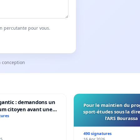
on percutante pour vous.
a conception
gantic : demandons un
Pour le maintien du p
um citoyen avant une
sport-études sous la dir
ation irréversible de
tures
l’ARS Bourassa
itoire »
490 signatures
25
16 Apr 2026