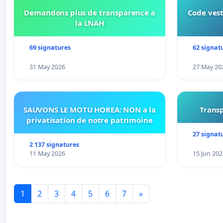
Demandons plus de transparence a
Code vest
la LNAH
69 signatures
62 signat
31 May 2026
27 May 20
SAUVONS LE MOTU HOREA: NON a la
Transp
privatisation de notre patrimoine
27 signat
2 137 signatures
11 May 2026
15 Jun 202
1
2
3
4
5
6
7
»