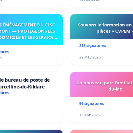
DÉMÉNAGEMENT DU CLSC
Sauvons la formation en
MONT — PROTÉGEONS LES
pièces « CVPEM 
DOMICILE ET LES SERVICES
 LES PAYS-D’EN-HAUT!
215 signatures
tures
26
29 May 2026
le bureau de poste de
Un nouveau parc familial
rcelline-de-Kildare
du-lac
tures
96 signatures
6
15 Apr 2026