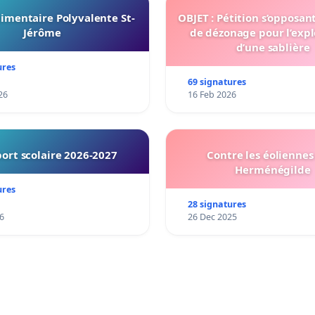
imentaire Polyvalente St-
OBJET : Pétition s’opposan
Jérôme
de dézonage pour l’expl
d’une sablière
ures
69 signatures
26
16 Feb 2026
ort scolaire 2026-2027
Contre les éoliennes 
Herménégilde
ures
28 signatures
6
26 Dec 2025