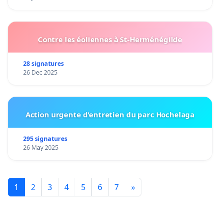
Contre les éoliennes à St-Herménégilde
28 signatures
26 Dec 2025
Action urgente d'entretien du parc Hochelaga
295 signatures
26 May 2025
1
2
3
4
5
6
7
»