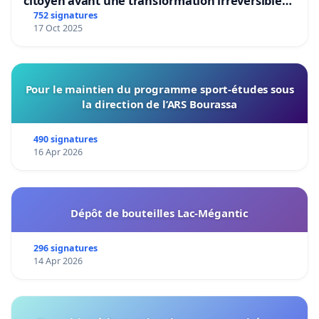
citoyen avant une transformation irréversible
de notre territoire »
752 signatures
17 Oct 2025
Pour le maintien du programme sport-études sous
la direction de l’ARS Bourassa
490 signatures
16 Apr 2026
Dépôt de bouteilles Lac-Mégantic
296 signatures
14 Apr 2026