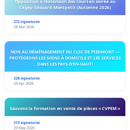
Opposition à l’extension des cours en soirée au
Cégep Édouard-Montpetit (Automne 2026)
272 signatures
28 Mar 2026
NON AU DÉMÉNAGEMENT DU CLSC DE PIEDMONT —
PROTÉGEONS LES SOINS À DOMICILE ET LES SERVICES
DANS LES PAYS-D’EN-HAUT!
226 signatures
20 Apr 2026
Sauvons la formation en vente de pièces « CVPEM »
215 signatures
29 May 2026