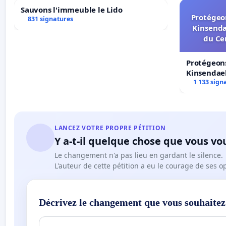
Sauvons l'immeuble le Lido
Protégeon
831 signatures
Kinsenda
du Ce
Protégeons
Kinsendael
Centre spo
1 133 sign
LANCEZ VOTRE PROPRE PÉTITION
Y a-t-il quelque chose que vous vo
Le changement n'a pas lieu en gardant le silence.
L'auteur de cette pétition a eu le courage de ses o
Décrivez le changement que vous souhaitez