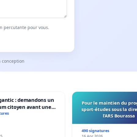
on percutante pour vous.
a conception
gantic : demandons un
Pour le maintien du p
um citoyen avant une
sport-études sous la dir
ation irréversible de
tures
l’ARS Bourassa
itoire »
490 signatures
25
16 Apr 2026