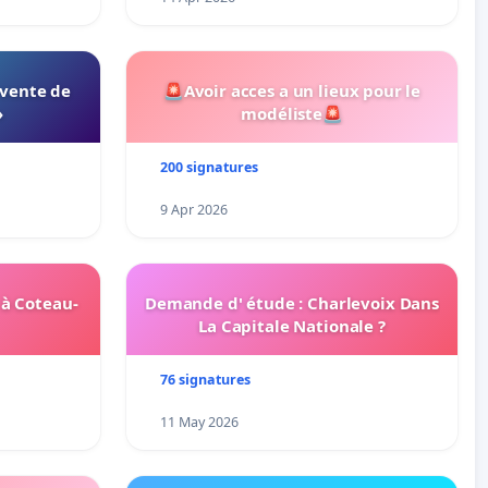
 vente de
🚨Avoir acces a un lieux pour le
»
modéliste🚨
200 signatures
9 Apr 2026
 à Coteau-
Demande d' étude : Charlevoix Dans
La Capitale Nationale ?
76 signatures
11 May 2026