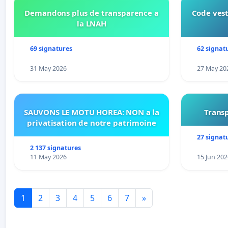
Demandons plus de transparence a
Code vest
la LNAH
69 signatures
62 signat
31 May 2026
27 May 20
SAUVONS LE MOTU HOREA: NON a la
Transp
privatisation de notre patrimoine
27 signat
2 137 signatures
11 May 2026
15 Jun 202
1
2
3
4
5
6
7
»