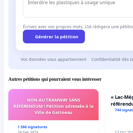
Écrivez avec vos propres mots. L’IA rédigera une pétiti
Générer la pétition
Vos données vous appartiennent
Confidentialité dès l
Autres pétitions qui pourraient vous intéresser
« Lac-Mé
NON AU TRAMWAY SANS
référend
RÉFÉRENDUM ! Pétition adressée à la
transform
744 signa
Ville de Gatineau
notre terr
1 566 signatures
24 Sep 2025
17 Oct 20