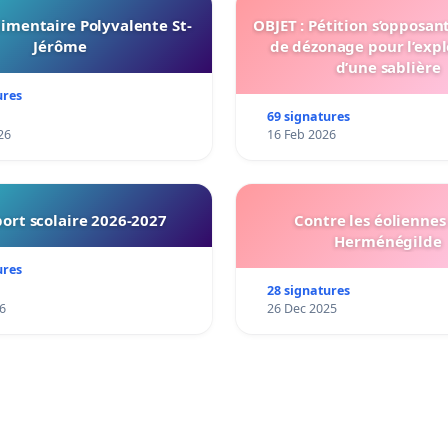
imentaire Polyvalente St-
OBJET : Pétition s’opposan
Jérôme
de dézonage pour l’expl
d’une sablière
ures
69 signatures
26
16 Feb 2026
ort scolaire 2026-2027
Contre les éoliennes 
Herménégilde
ures
28 signatures
6
26 Dec 2025