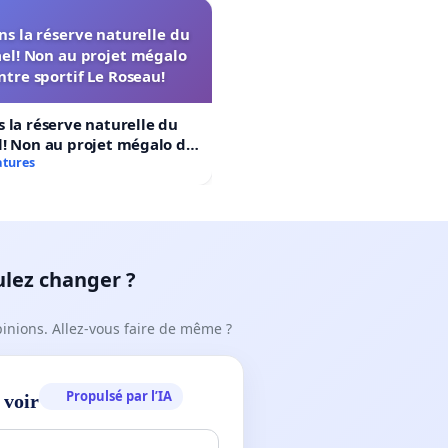
s la réserve naturelle du
el! Non au projet mégalo
ntre sportif Le Roseau!
 la réserve naturelle du
! Non au projet mégalo du
rtif Le Roseau!
atures
ulez changer ?
pinions. Allez-vous faire de même ?
Propulsé par l’IA
 voir