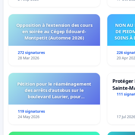
Opposition à l’extension des cours
NON AU 
en soirée au Cégep Édouard-
DE PIED
Montpetit (Automne 2026)
SOINS À 
DANS
272 signatures
226 signa
28 Mar 2026
20 Apr 20
Protéger 
Pétition pour le réaménagement
Sainte-Ma
des arrêts d’autobus sur le
111 signa
boulevard Laurier, pour
l’installation d’abribus et pour la
connexion 805-802 à établir
119 signatures
24 May 2026
17 Jul 202