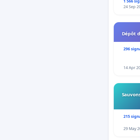
1 566 si
24 Sep 2
Dépôt d
296 sign
14 Apr 2
Sauvons
215 sign
29 May 2