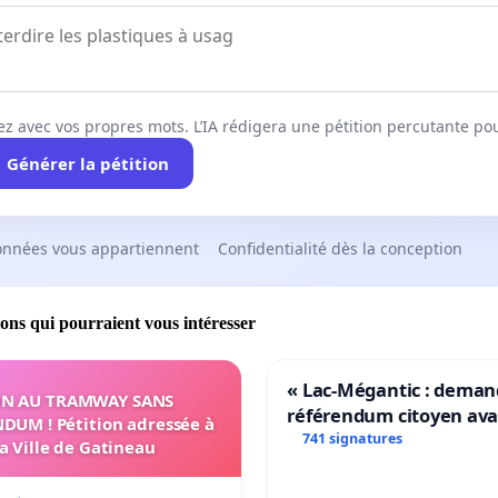
ez avec vos propres mots. L’IA rédigera une pétition percutante po
Générer la pétition
onnées vous appartiennent
Confidentialité dès la conception
ions qui pourraient vous intéresser
« Lac-Mégantic : dema
N AU TRAMWAY SANS
référendum citoyen av
DUM ! Pétition adressée à
transformation irrévers
741 signatures
la Ville de Gatineau
notre territoire »