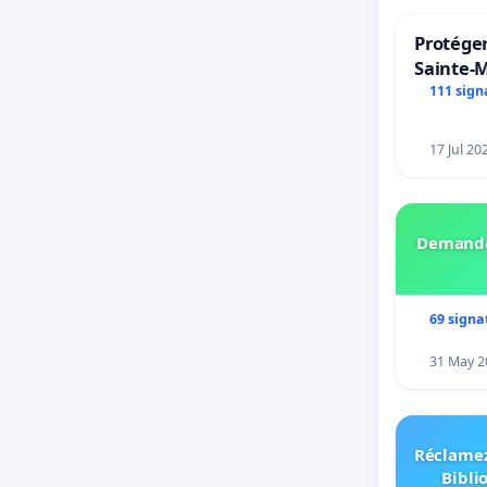
Protéger
Sainte-M
111 sign
17 Jul 20
Demando
69 signa
31 May 2
Réclamez
Bibli