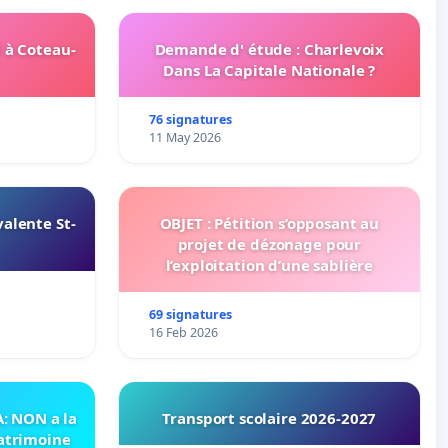
 à Coteau-
Demande d' étude : Charlevoix
Dans La Capitale Nationale ?
76 signatures
11 May 2026
alente St-
OBJET : Pétition s’opposant au
projet de dézonage pour
l’exploitation d’une sablière
69 signatures
16 Feb 2026
 NON a la
Transport scolaire 2026-2027
patrimoine