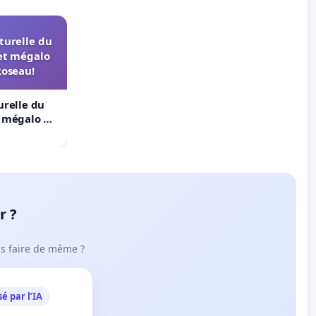
turelle du
et mégalo
Roseau!
urelle du
t mégalo du
r ?
ous faire de même ?
é par l’IA