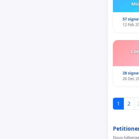
Mic
57 signa
12 Feb 2
Con
28 signa
26 Dec 2
1
2
Petitione
Nous hébergeo