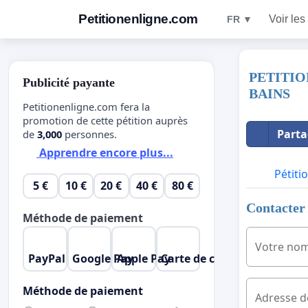
Petitionenligne.com
Voir les
FR ▼
PETITIO
Publicité payante
BAINS
Petitionenligne.com fera la
promotion de cette pétition auprès
Parta
de
3,000
personnes.
Apprendre encore plus...
Pétiti
5 €
10 €
20 €
40 €
80 €
Contacter 
Méthode de paiement
Votre no
PayPal
Google Pay
Apple Pay
Carte de crédit
Méthode de paiement
Adresse d