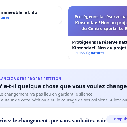
'immeuble le Lido
Protégeons la réserve na
atures
Kinsendael! Non au proj
du Centre sportif Le 
Protégeons la réserve nat
Kinsendael! Non au proje
Centre sportif Le Roseau!
1 133 signatures
LANCEZ VOTRE PROPRE PÉTITION
Y a-t-il quelque chose que vous voulez change
Le changement n'a pas lieu en gardant le silence.
L'auteur de cette pétition a eu le courage de ses opinions. Allez-v
Propuls
rivez le changement que vous souhaitez voir