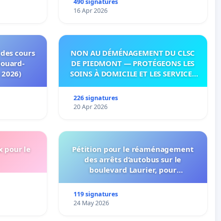
490 signatures
16 Apr 2026
 des cours
NON AU DÉMÉNAGEMENT DU CLSC
douard-
DE PIEDMONT — PROTÉGEONS LES
 2026)
SOINS À DOMICILE ET LES SERVICES
DANS LES PAYS-D’EN-HAUT!
226 signatures
20 Apr 2026
x pour le
Pétition pour le réaménagement
des arrêts d’autobus sur le
boulevard Laurier, pour
l’installation d’abribus et pour la
connexion 805-802 à établir
119 signatures
24 May 2026