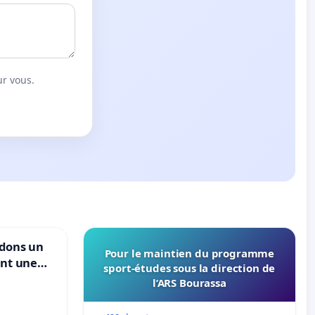
ur vous.
ndons un
Pour le maintien du programme
ant une
sport-études sous la direction de
ible de
l’ARS Bourassa