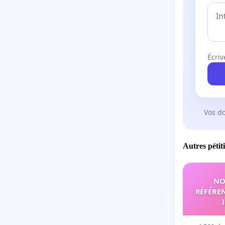
Écriv
Vos d
Autres pétit
NO
RÉFÉREN