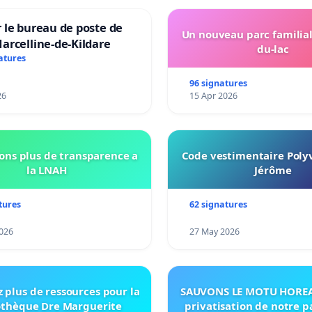
 le bureau de poste de
Un nouveau parc familial
arcelline-de-Kildare
du-lac
atures
96 signatures
26
15 Apr 2026
ns plus de transparence a
Code vestimentaire Polyv
la LNAH
Jérôme
tures
62 signatures
026
27 May 2026
 plus de ressources pour la
SAUVONS LE MOTU HOREA:
othèque Dre Marguerite
privatisation de notre 