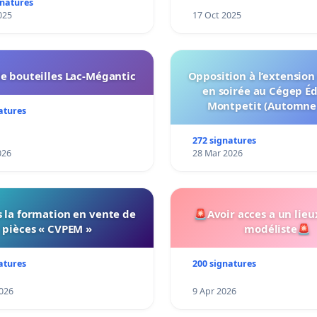
gnatures
025
17 Oct 2025
e bouteilles Lac-Mégantic
Opposition à l’extension
en soirée au Cégep É
Montpetit (Automne
atures
272 signatures
026
28 Mar 2026
 la formation en vente de
🚨Avoir acces a un lieu
pièces « CVPEM »
modéliste🚨
atures
200 signatures
026
9 Apr 2026