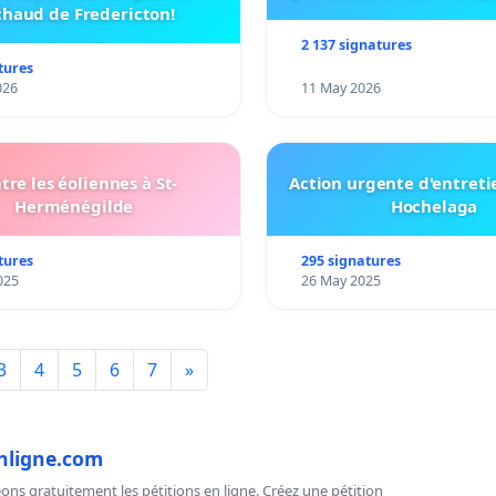
haud de Fredericton!
2 137 signatures
tures
026
11 May 2026
tre les éoliennes à St-
Action urgente d'entreti
Herménégilde
Hochelaga
tures
295 signatures
025
26 May 2025
3
4
5
6
7
»
nligne.com
ns gratuitement les pétitions en ligne. Créez une pétition