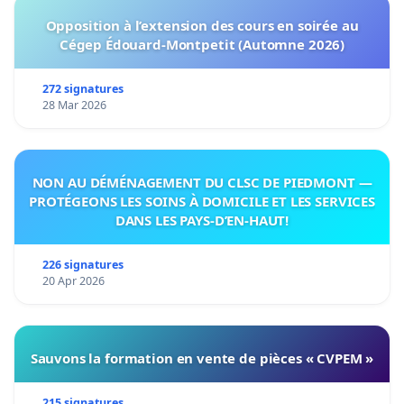
Opposition à l’extension des cours en soirée au
Cégep Édouard-Montpetit (Automne 2026)
272 signatures
28 Mar 2026
NON AU DÉMÉNAGEMENT DU CLSC DE PIEDMONT —
PROTÉGEONS LES SOINS À DOMICILE ET LES SERVICES
DANS LES PAYS-D’EN-HAUT!
226 signatures
20 Apr 2026
Sauvons la formation en vente de pièces « CVPEM »
215 signatures