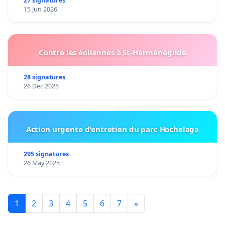
27 signatures
15 Jun 2026
Contre les éoliennes à St-Herménégilde
28 signatures
26 Dec 2025
Action urgente d'entretien du parc Hochelaga
295 signatures
26 May 2025
1
2
3
4
5
6
7
»