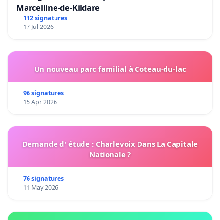
Marcelline-de-Kildare
112 signatures
17 Jul 2026
Un nouveau parc familial à Coteau-du-lac
96 signatures
15 Apr 2026
Demande d' étude : Charlevoix Dans La Capitale
Nationale ?
76 signatures
11 May 2026