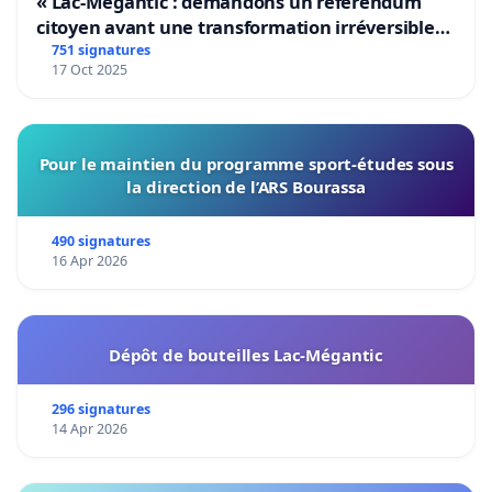
« Lac-Mégantic : demandons un référendum
citoyen avant une transformation irréversible
de notre territoire »
751 signatures
17 Oct 2025
Pour le maintien du programme sport-études sous
la direction de l’ARS Bourassa
490 signatures
16 Apr 2026
Dépôt de bouteilles Lac-Mégantic
296 signatures
14 Apr 2026