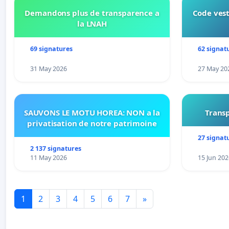
Demandons plus de transparence a
Code vest
la LNAH
69 signatures
62 signat
31 May 2026
27 May 20
SAUVONS LE MOTU HOREA: NON a la
Transp
privatisation de notre patrimoine
27 signat
2 137 signatures
11 May 2026
15 Jun 202
1
2
3
4
5
6
7
»