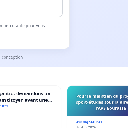
on percutante pour vous.
a conception
gantic : demandons un
Pour le maintien du p
um citoyen avant une
sport-études sous la dir
ation irréversible de
tures
l’ARS Bourassa
itoire »
490 signatures
25
16 Apr 2026