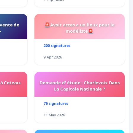
 vente de
🚨Avoir acces a un lieux pour le
»
modéliste🚨
200 signatures
9 Apr 2026
 à Coteau-
Demande d' étude : Charlevoix Dans
La Capitale Nationale ?
76 signatures
11 May 2026