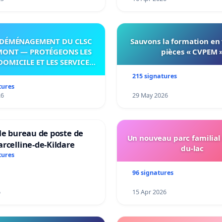
DÉMÉNAGEMENT DU CLSC
Sauvons la formation en
MONT — PROTÉGEONS LES
pièces « CVPEM 
DOMICILE ET LES SERVICES
 LES PAYS-D’EN-HAUT!
215 signatures
tures
26
29 May 2026
le bureau de poste de
Un nouveau parc familial
rcelline-de-Kildare
du-lac
tures
96 signatures
6
15 Apr 2026