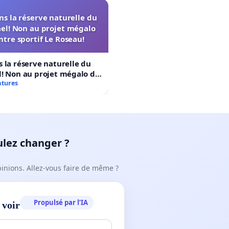
s la réserve naturelle du
el! Non au projet mégalo
ntre sportif Le Roseau!
 la réserve naturelle du
! Non au projet mégalo du
rtif Le Roseau!
atures
ulez changer ?
pinions. Allez-vous faire de même ?
Propulsé par l’IA
 voir