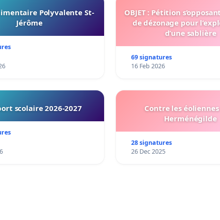
imentaire Polyvalente St-
OBJET : Pétition s’opposan
Jérôme
de dézonage pour l’expl
d’une sablière
ures
69 signatures
26
16 Feb 2026
ort scolaire 2026-2027
Contre les éoliennes 
Herménégilde
ures
28 signatures
6
26 Dec 2025