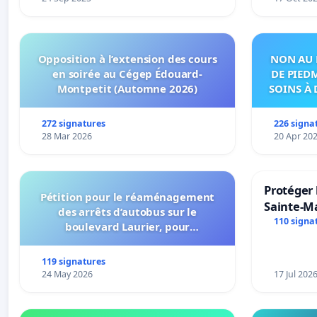
Opposition à l’extension des cours
NON AU 
en soirée au Cégep Édouard-
DE PIED
Montpetit (Automne 2026)
SOINS À 
DANS
272 signatures
226 signa
28 Mar 2026
20 Apr 20
Protéger 
Pétition pour le réaménagement
Sainte-Ma
des arrêts d’autobus sur le
110 signa
boulevard Laurier, pour
l’installation d’abribus et pour la
connexion 805-802 à établir
119 signatures
24 May 2026
17 Jul 202