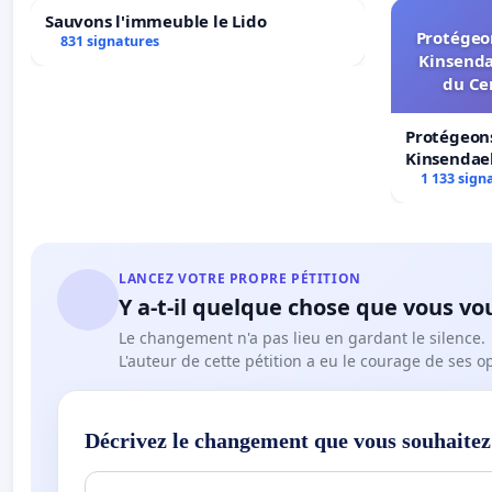
Sauvons l'immeuble le Lido
Protégeon
831 signatures
Kinsenda
du Ce
Protégeons
Kinsendael
Centre spo
1 133 sign
LANCEZ VOTRE PROPRE PÉTITION
Y a-t-il quelque chose que vous vo
Le changement n'a pas lieu en gardant le silence.
L'auteur de cette pétition a eu le courage de ses o
Décrivez le changement que vous souhaitez