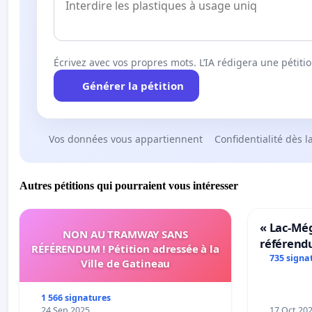
Écrivez avec vos propres mots. L’IA rédigera une pétiti
Générer la pétition
Vos données vous appartiennent
Confidentialité dès l
Autres pétitions qui pourraient vous intéresser
« Lac-Mé
NON AU TRAMWAY SANS
référend
RÉFÉRENDUM ! Pétition adressée à la
transform
735 signa
Ville de Gatineau
notre terr
1 566 signatures
24 Sep 2025
17 Oct 20