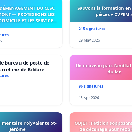
DÉMÉNAGEMENT DU CLSC
Sauvons la formation en
MONT — PROTÉGEONS LES
pièces « CVPEM 
DOMICILE ET LES SERVICES
 LES PAYS-D’EN-HAUT!
215 signatures
tures
26
29 May 2026
le bureau de poste de
Un nouveau parc familial
rcelline-de-Kildare
du-lac
tures
96 signatures
6
15 Apr 2026
imentaire Polyvalente St-
OBJET : Pétition s’opposan
Jérôme
de dézonage pour l’expl