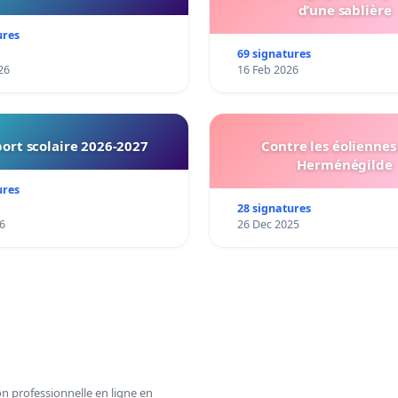
d’une sablière
ures
69 signatures
26
16 Feb 2026
ort scolaire 2026-2027
Contre les éoliennes 
Herménégilde
ures
28 signatures
6
26 Dec 2025
n professionnelle en ligne en