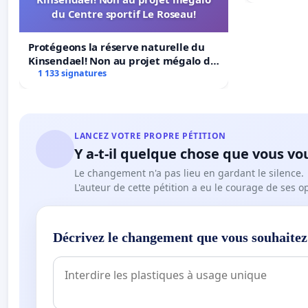
du Centre sportif Le Roseau!
Protégeons la réserve naturelle du
Kinsendael! Non au projet mégalo du
Centre sportif Le Roseau!
1 133 signatures
LANCEZ VOTRE PROPRE PÉTITION
Y a-t-il quelque chose que vous vo
Le changement n'a pas lieu en gardant le silence.
L'auteur de cette pétition a eu le courage de ses o
Décrivez le changement que vous souhaitez