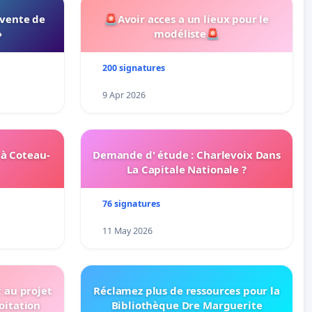
 vente de
🚨Avoir acces a un lieux pour le
»
modéliste🚨
200 signatures
9 Apr 2026
 à Coteau-
Demande d' étude : Charlevoix Dans
La Capitale Nationale ?
76 signatures
11 May 2026
t au projet
Réclamez plus de ressources pour la
oitation
Bibliothèque Dre Marguerite