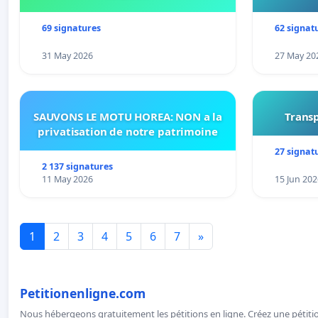
69 signatures
62 signat
31 May 2026
27 May 20
SAUVONS LE MOTU HOREA: NON a la
Transp
privatisation de notre patrimoine
27 signat
2 137 signatures
11 May 2026
15 Jun 202
1
2
3
4
5
6
7
»
Petitionenligne.com
Nous hébergeons gratuitement les pétitions en ligne. Créez une pétitio