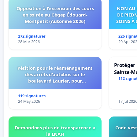
Opposition à l’extension des cours
NON AU 
en soirée au Cégep Édouard-
DE PIED
Montpetit (Automne 2026)
SOINS À 
DANS
272 signatures
226 signa
28 Mar 2026
20 Apr 20
Protéger 
Pétition pour le réaménagement
Sainte-Ma
des arrêts d’autobus sur le
112 signa
boulevard Laurier, pour
l’installation d’abribus et pour la
connexion 805-802 à établir
119 signatures
24 May 2026
17 Jul 202
Demandons plus de transparence a
Code vest
la LNAH