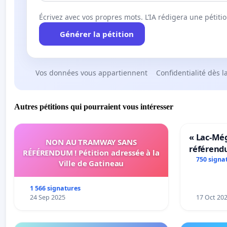
Écrivez avec vos propres mots. L’IA rédigera une pétiti
Générer la pétition
Vos données vous appartiennent
Confidentialité dès l
Autres pétitions qui pourraient vous intéresser
« Lac-Mé
NON AU TRAMWAY SANS
référend
RÉFÉRENDUM ! Pétition adressée à la
transform
750 signa
Ville de Gatineau
notre terr
1 566 signatures
24 Sep 2025
17 Oct 20