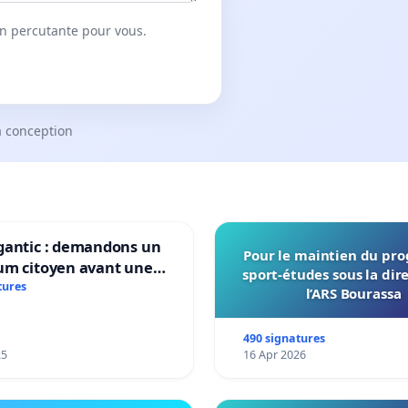
on percutante pour vous.
a conception
gantic : demandons un
Pour le maintien du p
um citoyen avant une
sport-études sous la dir
ation irréversible de
tures
l’ARS Bourassa
itoire »
490 signatures
25
16 Apr 2026