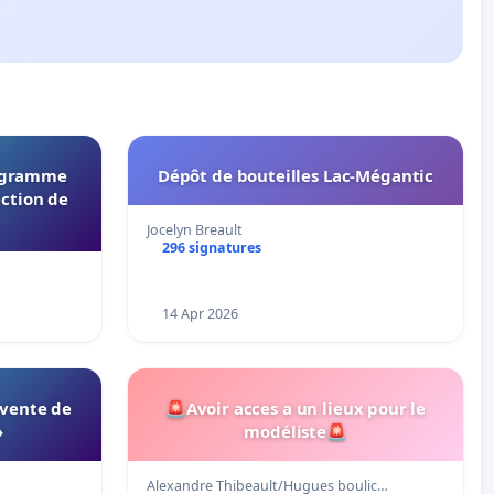
rogramme
Dépôt de bouteilles Lac-Mégantic
ection de
Jocelyn Breault
296 signatures
14 Apr 2026
 vente de
🚨Avoir acces a un lieux pour le
»
modéliste🚨
Alexandre Thibeault/Hugues boulic…