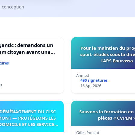
a conception
gantic : demandons un
Pour le maintien du p
um citoyen avant une
sport-études sous la dir
ation irréversible de
l’ARS Bourassa
tures
itoire »
Ahmed
490 signatures
25
16 Apr 2026
DÉMÉNAGEMENT DU CLSC
Sauvons la formation en
MONT — PROTÉGEONS LES
pièces « CVPEM 
DOMICILE ET LES SERVICES
 LES PAYS-D’EN-HAUT!
Gilles Pouliot