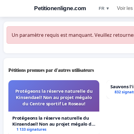
Petitionenligne.com
Voir les
FR ▼
Un paramètre requis est manquant. Veuillez retourner à
Pétitions promues par d'autres utilisateurs
Sauvons l'
Protégeons la réserve naturelle du
832 signat
Kinsendael! Non au projet mégalo
du Centre sportif Le Roseau!
Protégeons la réserve naturelle du
Kinsendael! Non au projet mégalo du
Centre sportif Le Roseau!
1 133 signatures