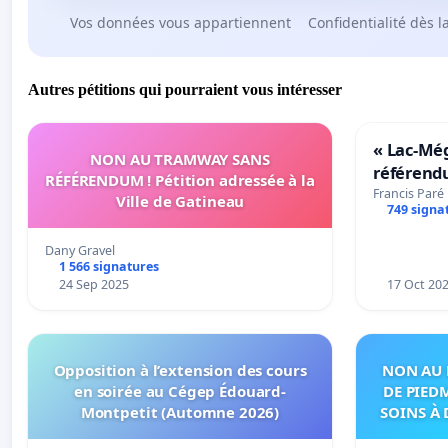
Vos données vous appartiennent
Confidentialité dès l
Autres pétitions qui pourraient vous intéresser
« Lac-Mé
NON AU TRAMWAY SANS
référend
RÉFÉRENDUM ! Pétition adressée à la
transform
Francis Paré
Ville de Gatineau
749 signa
notre terr
Dany Gravel
1 566 signatures
24 Sep 2025
17 Oct 20
Opposition à l’extension des cours
NON AU 
en soirée au Cégep Édouard-
DE PIED
Montpetit (Automne 2026)
SOINS À 
DANS