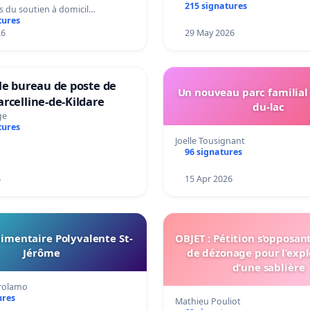
215 signatures
s du soutien à domicil…
tures
26
29 May 2026
le bureau de poste de
Un nouveau parc familial
rcelline-de-Kildare
du-lac
ge
tures
Joelle Tousignant
96 signatures
6
15 Apr 2026
imentaire Polyvalente St-
OBJET : Pétition s’opposan
Jérôme
de dézonage pour l’expl
d’une sablière
irolamo
ures
Mathieu Pouliot