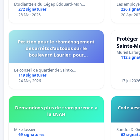
Étudiant(e)s du Cégep Édouard-Mon…
Les employé
272 signatures
226 signa
28 Mar 2026
20 Apr 20
Protéger 
Pétition pour le réaménagement
Sainte-Ma
des arrêts d’autobus sur le
Muriel Lafar
boulevard Laurier, pour
112 signa
l’installation d’abribus et pour la
connexion 805-802 à établir
Le conseil de quartier de Saint-S…
119 signatures
24 May 2026
17 Jul 202
Demandons plus de transparence a
Code vest
la LNAH
Mike lussier
Sandra Di G
69 signatures
62 signat