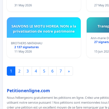
31 May 2026
27 May 20
SAUVONS LE MOTU HOREA: NON a la
Transp
privatisation de notre patrimoine
Ann-marie D
27 signat
BROTHERS MATAIHAU
2 137 signatures
11 May 2026
15 Jun 202
1
2
3
4
5
6
7
»
Petitionenligne.com
Nous hébergeons gratuitement les pétitions en ligne. Créez une pétitio
utilisant notre service puissant ! Nos pétitions sont mentionnées tous l
créer une pétition est un excellent moyen de se faire remarquer par le p