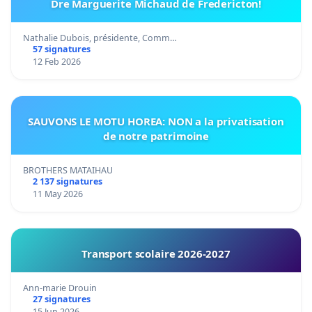
Dre Marguerite Michaud de Fredericton!
Nathalie Dubois, présidente, Comm…
57 signatures
12 Feb 2026
SAUVONS LE MOTU HOREA: NON a la privatisation
de notre patrimoine
BROTHERS MATAIHAU
2 137 signatures
11 May 2026
Transport scolaire 2026-2027
Ann-marie Drouin
27 signatures
15 Jun 2026