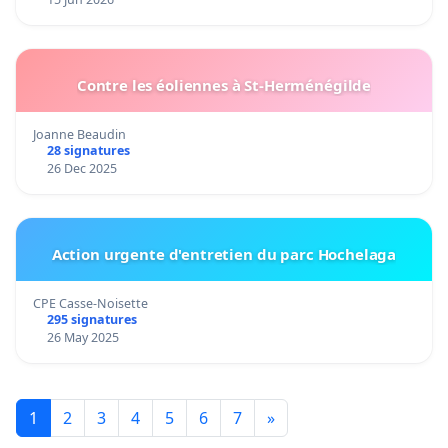
Contre les éoliennes à St-Herménégilde
Joanne Beaudin
28 signatures
26 Dec 2025
Action urgente d'entretien du parc Hochelaga
CPE Casse-Noisette
295 signatures
26 May 2025
1
2
3
4
5
6
7
»