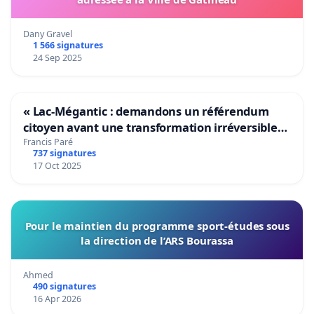
Dany Gravel
1 566 signatures
24 Sep 2025
« Lac-Mégantic : demandons un référendum
citoyen avant une transformation irréversible
de notre territoire »
Francis Paré
737 signatures
17 Oct 2025
Pour le maintien du programme sport-études sous
la direction de l’ARS Bourassa
Ahmed
490 signatures
16 Apr 2026