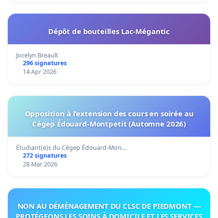
Dépôt de bouteilles Lac-Mégantic
Jocelyn Breault
296 signatures
14 Apr 2026
Opposition à l’extension des cours en soirée au
Cégep Édouard-Montpetit (Automne 2026)
Étudiant(e)s du Cégep Édouard-Mon…
272 signatures
28 Mar 2026
NON AU DÉMÉNAGEMENT DU CLSC DE PIEDMONT —
PROTÉGEONS LES SOINS À DOMICILE ET LES SERVICES