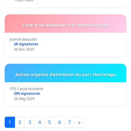
Contre les éoliennes à St-Herménégilde
Joanne Beaudin
28 signatures
26 Dec 2025
Action urgente d'entretien du parc Hochelaga
CPE Casse-Noisette
295 signatures
26 May 2025
1
2
3
4
5
6
7
»