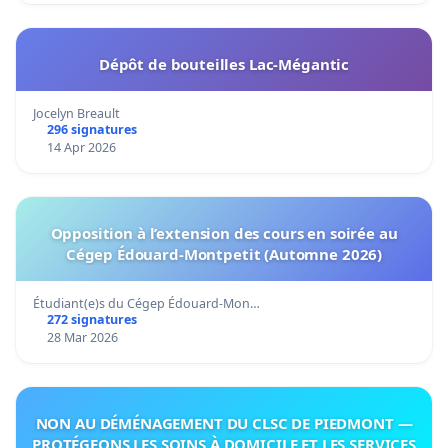
Dépôt de bouteilles Lac-Mégantic
Jocelyn Breault
296 signatures
14 Apr 2026
Opposition à l’extension des cours en soirée au
Cégep Édouard-Montpetit (Automne 2026)
Étudiant(e)s du Cégep Édouard-Mon…
272 signatures
28 Mar 2026
NON AU DÉMÉNAGEMENT DU CLSC DE PIEDMONT —
PROTÉGEONS LES SOINS À DOMICILE ET LES SERVICES