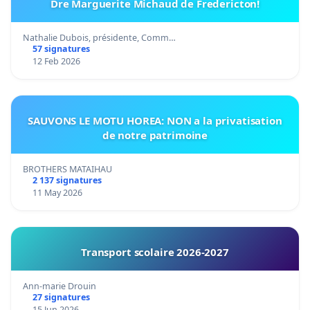
Dre Marguerite Michaud de Fredericton!
Nathalie Dubois, présidente, Comm…
57 signatures
12 Feb 2026
SAUVONS LE MOTU HOREA: NON a la privatisation
de notre patrimoine
BROTHERS MATAIHAU
2 137 signatures
11 May 2026
Transport scolaire 2026-2027
Ann-marie Drouin
27 signatures
15 Jun 2026