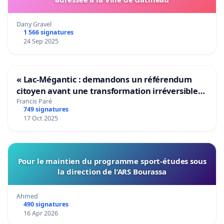
Dany Gravel
1 566 signatures
24 Sep 2025
« Lac-Mégantic : demandons un référendum
citoyen avant une transformation irréversible
de notre territoire »
Francis Paré
749 signatures
17 Oct 2025
Pour le maintien du programme sport-études sous
la direction de l’ARS Bourassa
Ahmed
490 signatures
16 Apr 2026