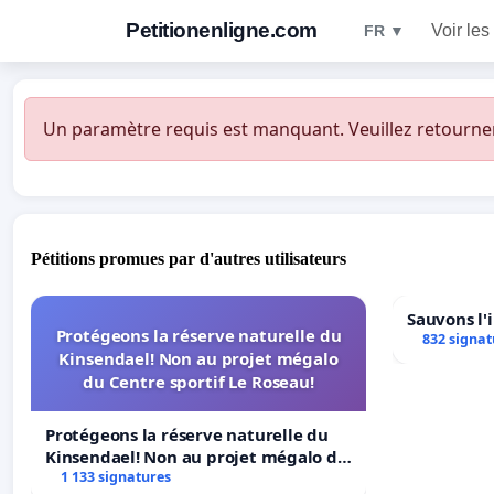
Petitionenligne.com
Voir les
FR ▼
Un paramètre requis est manquant. Veuillez retourner à
Pétitions promues par d'autres utilisateurs
Sauvons l'
Protégeons la réserve naturelle du
832 signat
Kinsendael! Non au projet mégalo
du Centre sportif Le Roseau!
Protégeons la réserve naturelle du
Kinsendael! Non au projet mégalo du
Centre sportif Le Roseau!
1 133 signatures