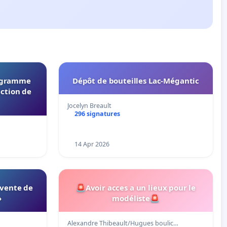
rogramme
Dépôt de bouteilles Lac-Mégantic
ection de
Jocelyn Breault
296 signatures
14 Apr 2026
 vente de
🚨Avoir acces a un lieux pour le
»
modéliste🚨
Alexandre Thibeault/Hugues boulic…