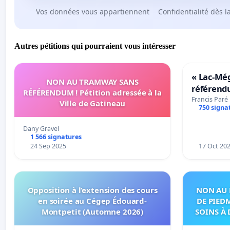
Vos données vous appartiennent
Confidentialité dès l
Autres pétitions qui pourraient vous intéresser
« Lac-Mé
NON AU TRAMWAY SANS
référend
RÉFÉRENDUM ! Pétition adressée à la
transform
Francis Paré
Ville de Gatineau
750 signa
notre terr
Dany Gravel
1 566 signatures
24 Sep 2025
17 Oct 20
Opposition à l’extension des cours
NON AU 
en soirée au Cégep Édouard-
DE PIED
Montpetit (Automne 2026)
SOINS À 
DANS