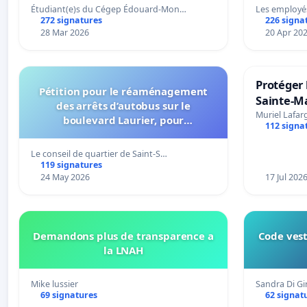
Étudiant(e)s du Cégep Édouard-Mon…
Les employé
272 signatures
226 signa
28 Mar 2026
20 Apr 20
Protéger 
Pétition pour le réaménagement
Sainte-Ma
des arrêts d’autobus sur le
Muriel Lafar
boulevard Laurier, pour
112 signa
l’installation d’abribus et pour la
connexion 805-802 à établir
Le conseil de quartier de Saint-S…
119 signatures
24 May 2026
17 Jul 202
Demandons plus de transparence a
Code vest
la LNAH
Mike lussier
Sandra Di G
69 signatures
62 signat