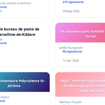
215 signatures
s du soutien à domicil…
tures
26
29 May 2026
le bureau de poste de
Un nouveau parc familial
rcelline-de-Kildare
du-lac
ge
tures
Joelle Tousignant
96 signatures
6
15 Apr 2026
imentaire Polyvalente St-
OBJET : Pétition s’opposan
Jérôme
de dézonage pour l’expl
d’une sablière
irolamo
ures
Mathieu Pouliot