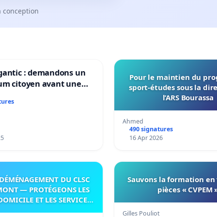
a conception
gantic : demandons un
Pour le maintien du p
um citoyen avant une
sport-études sous la dir
ation irréversible de
l’ARS Bourassa
tures
itoire »
Ahmed
490 signatures
25
16 Apr 2026
DÉMÉNAGEMENT DU CLSC
Sauvons la formation en
MONT — PROTÉGEONS LES
pièces « CVPEM 
DOMICILE ET LES SERVICES
 LES PAYS-D’EN-HAUT!
Gilles Pouliot