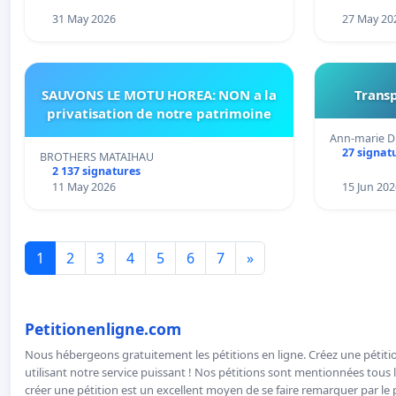
31 May 2026
27 May 20
SAUVONS LE MOTU HOREA: NON a la
Transp
privatisation de notre patrimoine
Ann-marie D
27 signat
BROTHERS MATAIHAU
2 137 signatures
11 May 2026
15 Jun 202
1
2
3
4
5
6
7
»
Petitionenligne.com
Nous hébergeons gratuitement les pétitions en ligne. Créez une pétitio
utilisant notre service puissant ! Nos pétitions sont mentionnées tous l
créer une pétition est un excellent moyen de se faire remarquer par le p