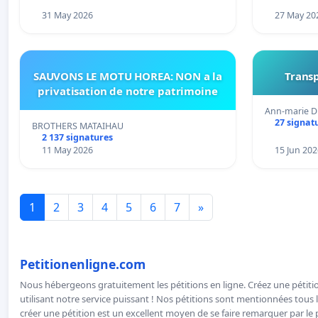
31 May 2026
27 May 20
SAUVONS LE MOTU HOREA: NON a la
Transp
privatisation de notre patrimoine
Ann-marie D
27 signat
BROTHERS MATAIHAU
2 137 signatures
11 May 2026
15 Jun 202
1
2
3
4
5
6
7
»
Petitionenligne.com
Nous hébergeons gratuitement les pétitions en ligne. Créez une pétitio
utilisant notre service puissant ! Nos pétitions sont mentionnées tous l
créer une pétition est un excellent moyen de se faire remarquer par le p