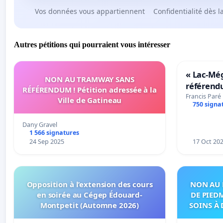
Vos données vous appartiennent
Confidentialité dès l
Autres pétitions qui pourraient vous intéresser
« Lac-Mé
NON AU TRAMWAY SANS
référend
RÉFÉRENDUM ! Pétition adressée à la
transform
Francis Paré
Ville de Gatineau
750 signa
notre terr
Dany Gravel
1 566 signatures
24 Sep 2025
17 Oct 20
Opposition à l’extension des cours
NON AU 
en soirée au Cégep Édouard-
DE PIED
Montpetit (Automne 2026)
SOINS À 
DANS