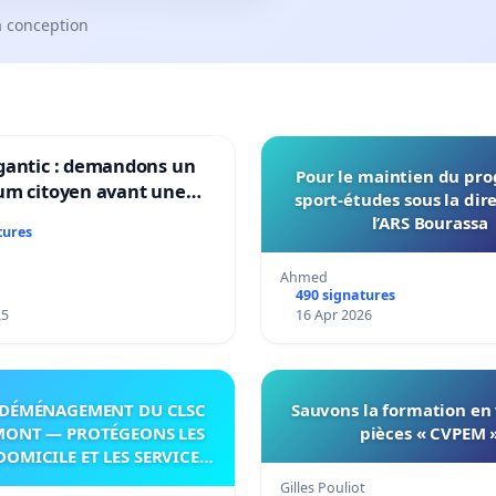
a conception
gantic : demandons un
Pour le maintien du p
um citoyen avant une
sport-études sous la dir
ation irréversible de
l’ARS Bourassa
tures
itoire »
Ahmed
490 signatures
25
16 Apr 2026
DÉMÉNAGEMENT DU CLSC
Sauvons la formation en
MONT — PROTÉGEONS LES
pièces « CVPEM 
DOMICILE ET LES SERVICES
 LES PAYS-D’EN-HAUT!
Gilles Pouliot