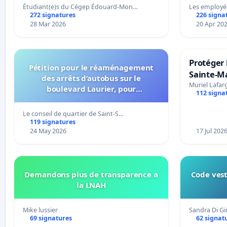
Étudiant(e)s du Cégep Édouard-Mon…
Les employé
272 signatures
226 signa
28 Mar 2026
20 Apr 20
Protéger 
Pétition pour le réaménagement
Sainte-Ma
des arrêts d’autobus sur le
Muriel Lafar
boulevard Laurier, pour
112 signa
l’installation d’abribus et pour la
connexion 805-802 à établir
Le conseil de quartier de Saint-S…
119 signatures
24 May 2026
17 Jul 202
Demandons plus de transparence a
Code vest
la LNAH
Mike lussier
Sandra Di G
69 signatures
62 signat