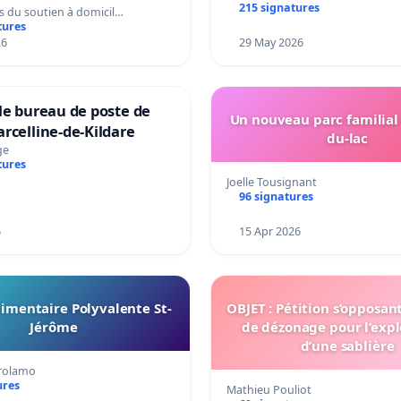
215 signatures
s du soutien à domicil…
tures
26
29 May 2026
le bureau de poste de
Un nouveau parc familial
rcelline-de-Kildare
du-lac
ge
tures
Joelle Tousignant
96 signatures
6
15 Apr 2026
imentaire Polyvalente St-
OBJET : Pétition s’opposan
Jérôme
de dézonage pour l’expl
d’une sablière
irolamo
ures
Mathieu Pouliot