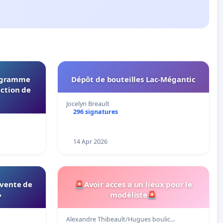
rogramme
Dépôt de bouteilles Lac-Mégantic
ection de
Jocelyn Breault
296 signatures
14 Apr 2026
 vente de
🚨Avoir acces a un lieux pour le
»
modéliste🚨
Alexandre Thibeault/Hugues boulic…