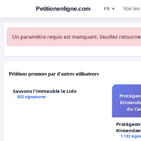
Petitionenligne.com
Voir les
FR ▼
Un paramètre requis est manquant. Veuillez retourner à
Pétitions promues par d'autres utilisateurs
Sauvons l'immeuble le Lido
Protégeon
832 signatures
Kinsenda
du Ce
Protégeons
Kinsendael
Centre spo
1 133 sign