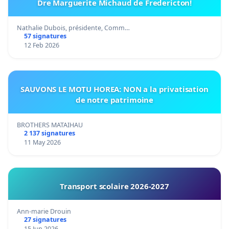
Dre Marguerite Michaud de Fredericton!
Nathalie Dubois, présidente, Comm…
57 signatures
12 Feb 2026
SAUVONS LE MOTU HOREA: NON a la privatisation
de notre patrimoine
BROTHERS MATAIHAU
2 137 signatures
11 May 2026
Transport scolaire 2026-2027
Ann-marie Drouin
27 signatures
15 Jun 2026