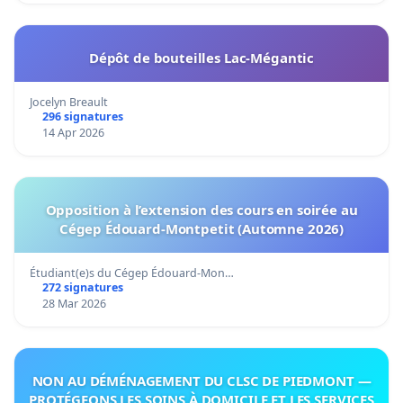
Dépôt de bouteilles Lac-Mégantic
Jocelyn Breault
296 signatures
14 Apr 2026
Opposition à l’extension des cours en soirée au
Cégep Édouard-Montpetit (Automne 2026)
Étudiant(e)s du Cégep Édouard-Mon…
272 signatures
28 Mar 2026
NON AU DÉMÉNAGEMENT DU CLSC DE PIEDMONT —
PROTÉGEONS LES SOINS À DOMICILE ET LES SERVICES