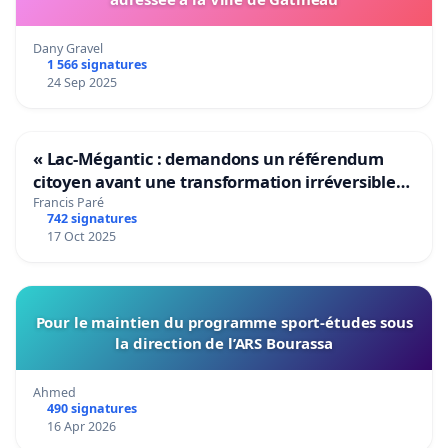
Dany Gravel
1 566 signatures
24 Sep 2025
« Lac-Mégantic : demandons un référendum
citoyen avant une transformation irréversible
de notre territoire »
Francis Paré
742 signatures
17 Oct 2025
Pour le maintien du programme sport-études sous
la direction de l’ARS Bourassa
Ahmed
490 signatures
16 Apr 2026