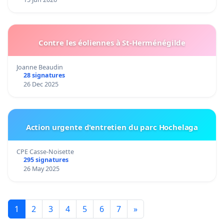
Contre les éoliennes à St-Herménégilde
Joanne Beaudin
28 signatures
26 Dec 2025
Action urgente d'entretien du parc Hochelaga
CPE Casse-Noisette
295 signatures
26 May 2025
1
2
3
4
5
6
7
»