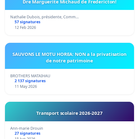
Dre Marguerite Michaud de Fredericton!
Nathalie Dubois, présidente, Comm…
57 signatures
12 Feb 2026
SAUVONS LE MOTU HOREA: NON a la privatisation
de notre patrimoine
BROTHERS MATAIHAU
2 137 signatures
11 May 2026
Transport scolaire 2026-2027
Ann-marie Drouin
27 signatures
15 Jun 2026