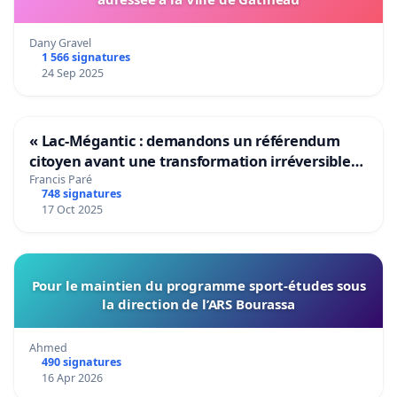
Dany Gravel
1 566 signatures
24 Sep 2025
« Lac-Mégantic : demandons un référendum
citoyen avant une transformation irréversible
de notre territoire »
Francis Paré
748 signatures
17 Oct 2025
Pour le maintien du programme sport-études sous
la direction de l’ARS Bourassa
Ahmed
490 signatures
16 Apr 2026