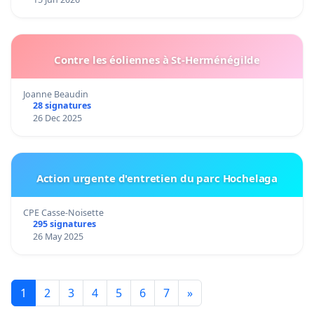
Contre les éoliennes à St-Herménégilde
Joanne Beaudin
28 signatures
26 Dec 2025
Action urgente d'entretien du parc Hochelaga
CPE Casse-Noisette
295 signatures
26 May 2025
1
2
3
4
5
6
7
»