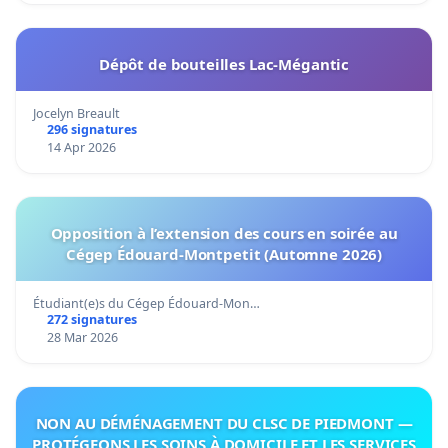
Dépôt de bouteilles Lac-Mégantic
Jocelyn Breault
296 signatures
14 Apr 2026
Opposition à l’extension des cours en soirée au
Cégep Édouard-Montpetit (Automne 2026)
Étudiant(e)s du Cégep Édouard-Mon…
272 signatures
28 Mar 2026
NON AU DÉMÉNAGEMENT DU CLSC DE PIEDMONT —
PROTÉGEONS LES SOINS À DOMICILE ET LES SERVICES