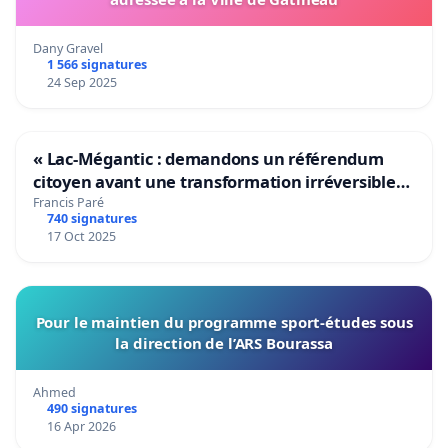
Dany Gravel
1 566 signatures
24 Sep 2025
« Lac-Mégantic : demandons un référendum
citoyen avant une transformation irréversible
de notre territoire »
Francis Paré
740 signatures
17 Oct 2025
Pour le maintien du programme sport-études sous
la direction de l’ARS Bourassa
Ahmed
490 signatures
16 Apr 2026