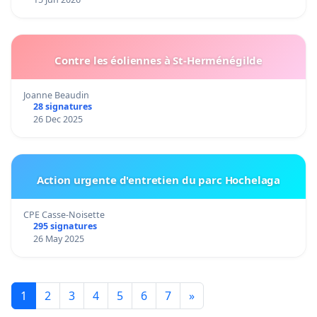
Contre les éoliennes à St-Herménégilde
Joanne Beaudin
28 signatures
26 Dec 2025
Action urgente d'entretien du parc Hochelaga
CPE Casse-Noisette
295 signatures
26 May 2025
1
2
3
4
5
6
7
»