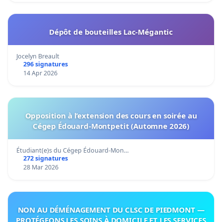
Dépôt de bouteilles Lac-Mégantic
Jocelyn Breault
296 signatures
14 Apr 2026
Opposition à l’extension des cours en soirée au
Cégep Édouard-Montpetit (Automne 2026)
Étudiant(e)s du Cégep Édouard-Mon…
272 signatures
28 Mar 2026
NON AU DÉMÉNAGEMENT DU CLSC DE PIEDMONT —
PROTÉGEONS LES SOINS À DOMICILE ET LES SERVICES