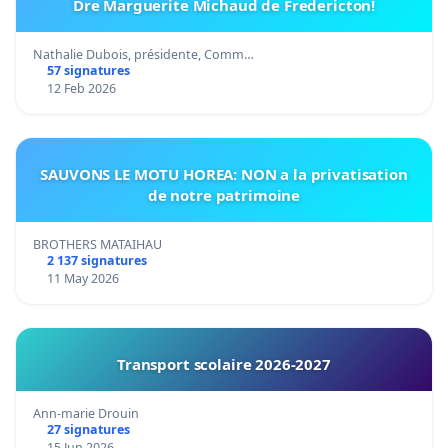
Dre Marguerite Michaud de Fredericton!
Nathalie Dubois, présidente, Comm…
57 signatures
12 Feb 2026
SAUVONS LE MOTU HOREA: NON a la privatisation
de notre patrimoine
BROTHERS MATAIHAU
2 137 signatures
11 May 2026
Transport scolaire 2026-2027
Ann-marie Drouin
27 signatures
15 Jun 2026