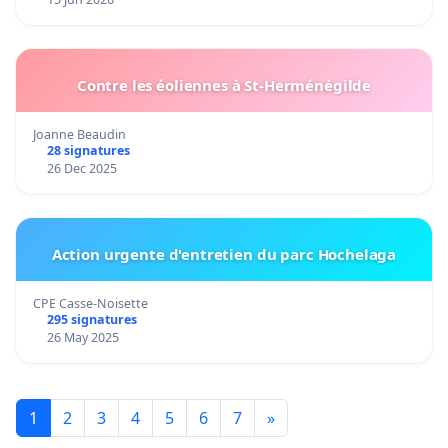
Contre les éoliennes à St-Herménégilde
Joanne Beaudin
28 signatures
26 Dec 2025
Action urgente d'entretien du parc Hochelaga
CPE Casse-Noisette
295 signatures
26 May 2025
1
2
3
4
5
6
7
»