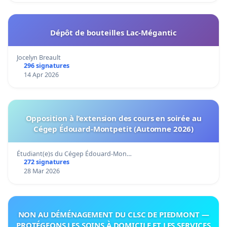
Dépôt de bouteilles Lac-Mégantic
Jocelyn Breault
296 signatures
14 Apr 2026
Opposition à l’extension des cours en soirée au
Cégep Édouard-Montpetit (Automne 2026)
Étudiant(e)s du Cégep Édouard-Mon…
272 signatures
28 Mar 2026
NON AU DÉMÉNAGEMENT DU CLSC DE PIEDMONT —
PROTÉGEONS LES SOINS À DOMICILE ET LES SERVICES