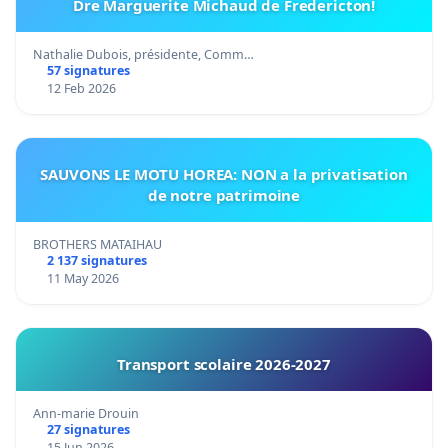
Dre Marguerite Michaud de Fredericton!
Nathalie Dubois, présidente, Comm…
57 signatures
12 Feb 2026
SAUVONS LE MOTU HOREA: NON a la privatisation
de notre patrimoine
BROTHERS MATAIHAU
2 137 signatures
11 May 2026
Transport scolaire 2026-2027
Ann-marie Drouin
27 signatures
15 Jun 2026