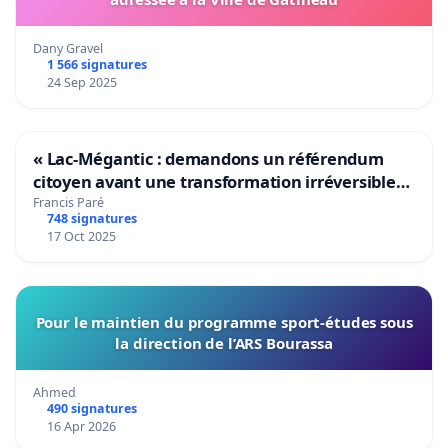
Dany Gravel
1 566 signatures
24 Sep 2025
« Lac-Mégantic : demandons un référendum
citoyen avant une transformation irréversible
de notre territoire »
Francis Paré
748 signatures
17 Oct 2025
Pour le maintien du programme sport-études sous
la direction de l’ARS Bourassa
Ahmed
490 signatures
16 Apr 2026