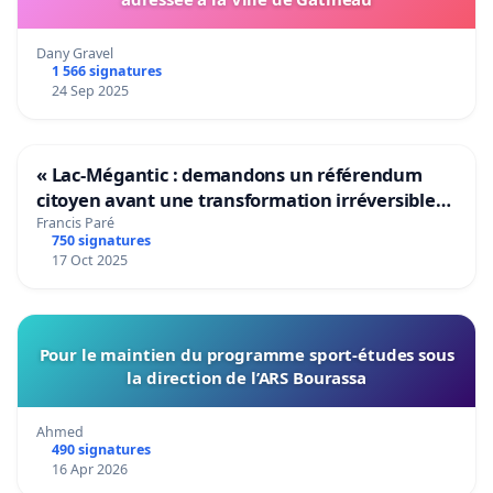
Dany Gravel
1 566 signatures
24 Sep 2025
« Lac-Mégantic : demandons un référendum
citoyen avant une transformation irréversible
de notre territoire »
Francis Paré
750 signatures
17 Oct 2025
Pour le maintien du programme sport-études sous
la direction de l’ARS Bourassa
Ahmed
490 signatures
16 Apr 2026