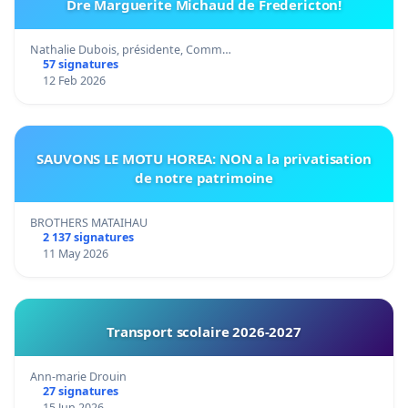
Dre Marguerite Michaud de Fredericton!
Nathalie Dubois, présidente, Comm…
57 signatures
12 Feb 2026
SAUVONS LE MOTU HOREA: NON a la privatisation
de notre patrimoine
BROTHERS MATAIHAU
2 137 signatures
11 May 2026
Transport scolaire 2026-2027
Ann-marie Drouin
27 signatures
15 Jun 2026