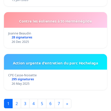
Contre les éoliennes à St-Herménégilde
Joanne Beaudin
28 signatures
26 Dec 2025
Action urgente d'entretien du parc Hochelaga
CPE Casse-Noisette
295 signatures
26 May 2025
1
2
3
4
5
6
7
»