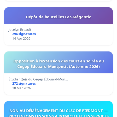
Dépôt de bouteilles Lac-Mégantic
Jocelyn Breault
296 signatures
14 Apr 2026
Opposition à l’extension des cours en soirée au
Cégep Édouard-Montpetit (Automne 2026)
Étudiant(e)s du Cégep Édouard-Mon…
272 signatures
28 Mar 2026
NON AU DÉMÉNAGEMENT DU CLSC DE PIEDMONT —
PROTÉGEONS LES SOINS À DOMICILE ET LES SERVICES