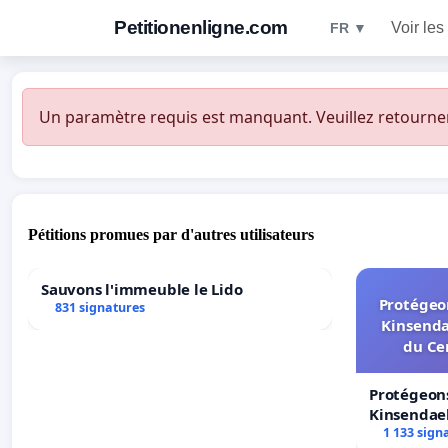
Petitionenligne.com
Voir les
FR ▼
Un paramètre requis est manquant. Veuillez retourner à
Pétitions promues par d'autres utilisateurs
Sauvons l'immeuble le Lido
Protégeon
831 signatures
Kinsenda
du Ce
Protégeons
Kinsendael
Centre spo
1 133 sign