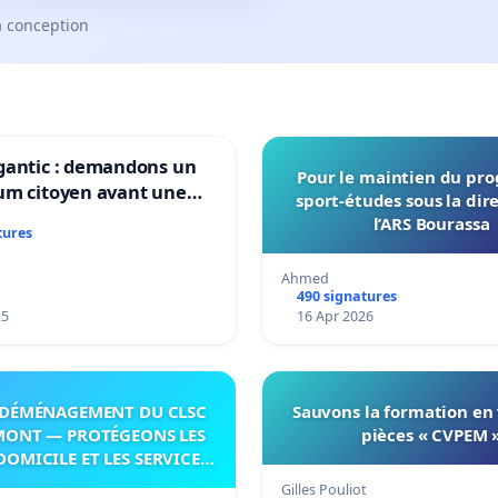
a conception
gantic : demandons un
Pour le maintien du p
um citoyen avant une
sport-études sous la dir
ation irréversible de
l’ARS Bourassa
tures
itoire »
Ahmed
490 signatures
25
16 Apr 2026
DÉMÉNAGEMENT DU CLSC
Sauvons la formation en
MONT — PROTÉGEONS LES
pièces « CVPEM 
DOMICILE ET LES SERVICES
 LES PAYS-D’EN-HAUT!
Gilles Pouliot