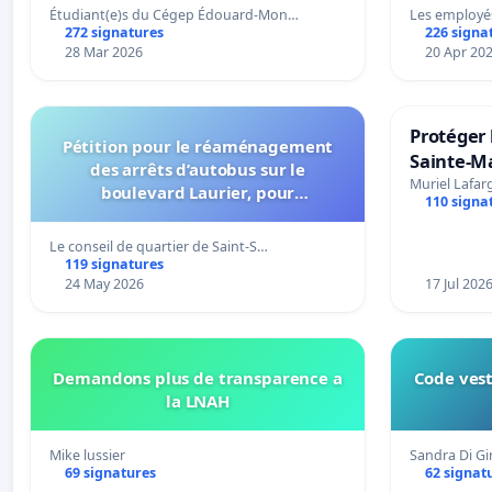
Étudiant(e)s du Cégep Édouard-Mon…
Les employé
272 signatures
226 signa
28 Mar 2026
20 Apr 20
Protéger 
Pétition pour le réaménagement
Sainte-Ma
des arrêts d’autobus sur le
Muriel Lafar
boulevard Laurier, pour
110 signa
l’installation d’abribus et pour la
connexion 805-802 à établir
Le conseil de quartier de Saint-S…
119 signatures
24 May 2026
17 Jul 202
Demandons plus de transparence a
Code vest
la LNAH
Mike lussier
Sandra Di G
69 signatures
62 signat