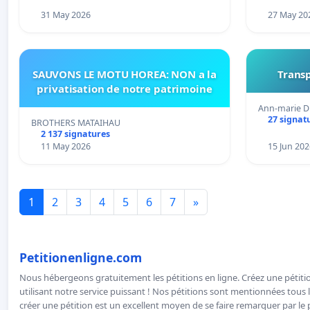
31 May 2026
27 May 20
SAUVONS LE MOTU HOREA: NON a la
Transp
privatisation de notre patrimoine
Ann-marie D
27 signat
BROTHERS MATAIHAU
2 137 signatures
11 May 2026
15 Jun 202
1
2
3
4
5
6
7
»
Petitionenligne.com
Nous hébergeons gratuitement les pétitions en ligne. Créez une pétitio
utilisant notre service puissant ! Nos pétitions sont mentionnées tous l
créer une pétition est un excellent moyen de se faire remarquer par le p