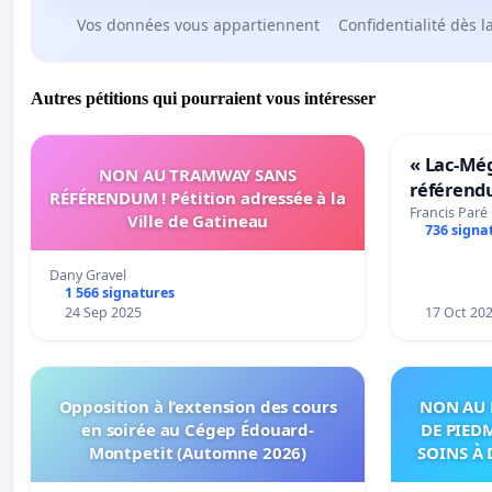
Vos données vous appartiennent
Confidentialité dès l
Autres pétitions qui pourraient vous intéresser
« Lac-Mé
NON AU TRAMWAY SANS
référend
RÉFÉRENDUM ! Pétition adressée à la
transform
Francis Paré
Ville de Gatineau
736 signa
notre terr
Dany Gravel
1 566 signatures
24 Sep 2025
17 Oct 20
Opposition à l’extension des cours
NON AU 
en soirée au Cégep Édouard-
DE PIED
Montpetit (Automne 2026)
SOINS À 
DANS