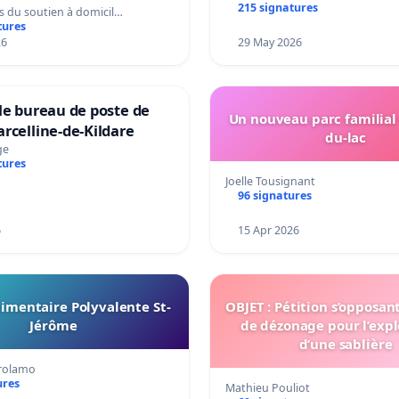
215 signatures
s du soutien à domicil…
tures
26
29 May 2026
le bureau de poste de
Un nouveau parc familial
rcelline-de-Kildare
du-lac
ge
tures
Joelle Tousignant
96 signatures
6
15 Apr 2026
imentaire Polyvalente St-
OBJET : Pétition s’opposan
Jérôme
de dézonage pour l’expl
d’une sablière
irolamo
ures
Mathieu Pouliot