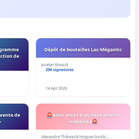
rogramme
Dépôt de bouteilles Lac-Mégantic
ection de
Jocelyn Breault
296 signatures
14 Apr 2026
 vente de
🚨Avoir acces a un lieux pour le
»
modéliste🚨
Alexandre Thibeault/Hugues boulic…