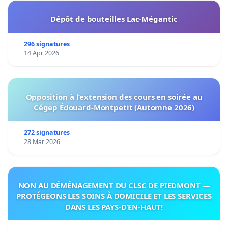
Dépôt de bouteilles Lac-Mégantic
296 signatures
14 Apr 2026
Opposition à l’extension des cours en soirée au
Cégep Édouard-Montpetit (Automne 2026)
272 signatures
28 Mar 2026
NON AU DÉMÉNAGEMENT DU CLSC DE PIEDMONT —
PROTÉGEONS LES SOINS À DOMICILE ET LES SERVICES
DANS LES PAYS-D’EN-HAUT!