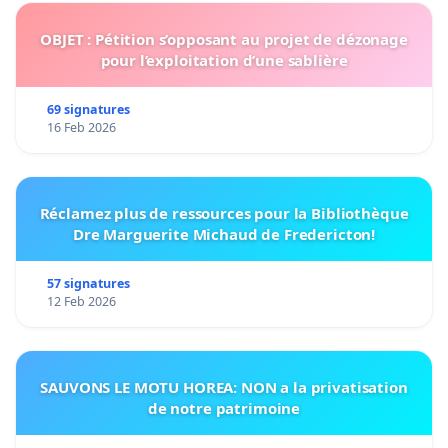
OBJET : Pétition s’opposant au projet de dézonage
pour l’exploitation d’une sablière
69 signatures
16 Feb 2026
Réclamez plus de ressources pour la Bibliothèque
Dre Marguerite Michaud de Fredericton!
57 signatures
12 Feb 2026
SAUVONS LE MOTU HOREA: NON a la privatisation
de notre patrimoine