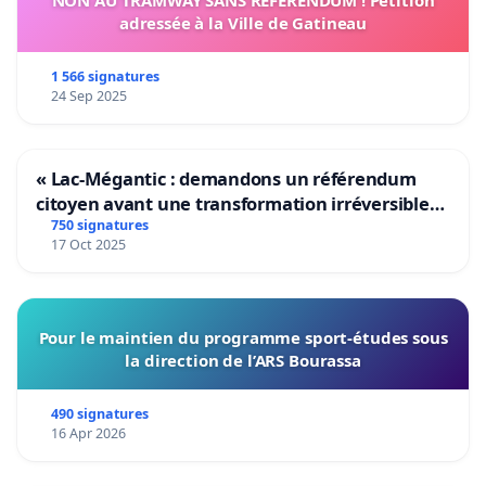
adressée à la Ville de Gatineau
1 566 signatures
24 Sep 2025
« Lac-Mégantic : demandons un référendum
citoyen avant une transformation irréversible
de notre territoire »
750 signatures
17 Oct 2025
Pour le maintien du programme sport-études sous
la direction de l’ARS Bourassa
490 signatures
16 Apr 2026