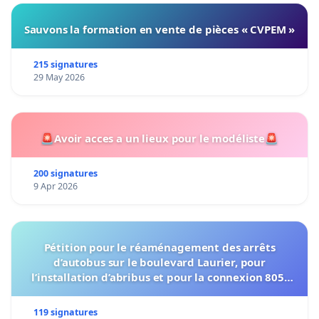
Sauvons la formation en vente de pièces « CVPEM »
215 signatures
29 May 2026
🚨Avoir acces a un lieux pour le modéliste🚨
200 signatures
9 Apr 2026
Pétition pour le réaménagement des arrêts
d’autobus sur le boulevard Laurier, pour
l’installation d’abribus et pour la connexion 805-
802 à établir
119 signatures