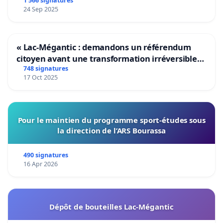
1 566 signatures
24 Sep 2025
« Lac-Mégantic : demandons un référendum
citoyen avant une transformation irréversible
de notre territoire »
748 signatures
17 Oct 2025
Pour le maintien du programme sport-études sous
la direction de l’ARS Bourassa
490 signatures
16 Apr 2026
Dépôt de bouteilles Lac-Mégantic