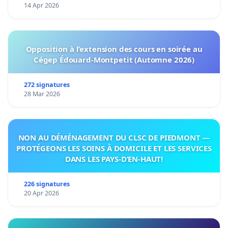
14 Apr 2026
Opposition à l’extension des cours en soirée au
Cégep Édouard-Montpetit (Automne 2026)
272 signatures
28 Mar 2026
NON AU DÉMÉNAGEMENT DU CLSC DE PIEDMONT —
PROTÉGEONS LES SOINS À DOMICILE ET LES SERVICES
DANS LES PAYS-D’EN-HAUT!
226 signatures
20 Apr 2026