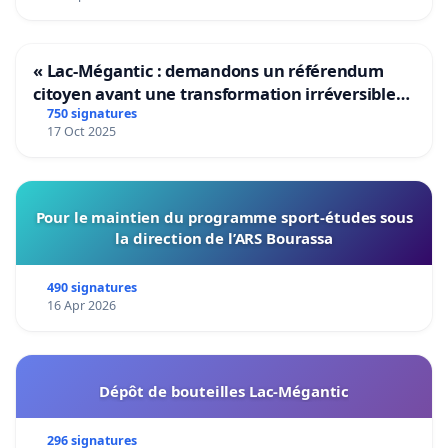
« Lac-Mégantic : demandons un référendum
citoyen avant une transformation irréversible
de notre territoire »
750 signatures
17 Oct 2025
Pour le maintien du programme sport-études sous
la direction de l’ARS Bourassa
490 signatures
16 Apr 2026
Dépôt de bouteilles Lac-Mégantic
296 signatures