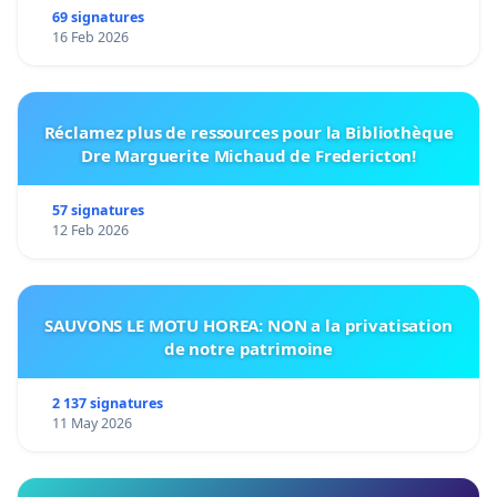
69 signatures
16 Feb 2026
Réclamez plus de ressources pour la Bibliothèque
Dre Marguerite Michaud de Fredericton!
57 signatures
12 Feb 2026
SAUVONS LE MOTU HOREA: NON a la privatisation
de notre patrimoine
2 137 signatures
11 May 2026