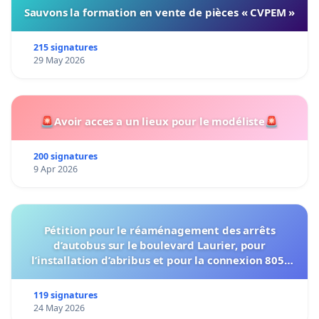
Sauvons la formation en vente de pièces « CVPEM »
215 signatures
29 May 2026
🚨Avoir acces a un lieux pour le modéliste🚨
200 signatures
9 Apr 2026
Pétition pour le réaménagement des arrêts
d’autobus sur le boulevard Laurier, pour
l’installation d’abribus et pour la connexion 805-
802 à établir
119 signatures
24 May 2026