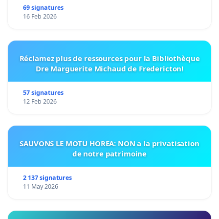
69 signatures
16 Feb 2026
Réclamez plus de ressources pour la Bibliothèque
Dre Marguerite Michaud de Fredericton!
57 signatures
12 Feb 2026
SAUVONS LE MOTU HOREA: NON a la privatisation
de notre patrimoine
2 137 signatures
11 May 2026