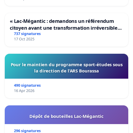
« Lac-Mégantic : demandons un référendum
citoyen avant une transformation irréversible
de notre territoire »
737 signatures
17 Oct 2025
Pour le maintien du programme sport-études sous
la direction de l’ARS Bourassa
490 signatures
16 Apr 2026
Dépôt de bouteilles Lac-Mégantic
296 signatures