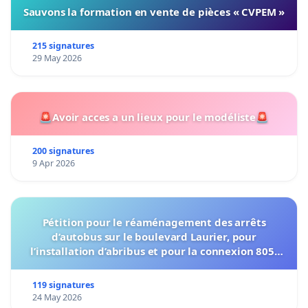
Sauvons la formation en vente de pièces « CVPEM »
215 signatures
29 May 2026
🚨Avoir acces a un lieux pour le modéliste🚨
200 signatures
9 Apr 2026
Pétition pour le réaménagement des arrêts
d’autobus sur le boulevard Laurier, pour
l’installation d’abribus et pour la connexion 805-
802 à établir
119 signatures
24 May 2026