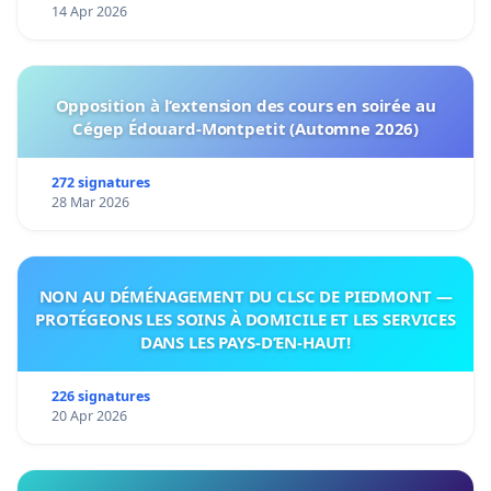
14 Apr 2026
Opposition à l’extension des cours en soirée au
Cégep Édouard-Montpetit (Automne 2026)
272 signatures
28 Mar 2026
NON AU DÉMÉNAGEMENT DU CLSC DE PIEDMONT —
PROTÉGEONS LES SOINS À DOMICILE ET LES SERVICES
DANS LES PAYS-D’EN-HAUT!
226 signatures
20 Apr 2026