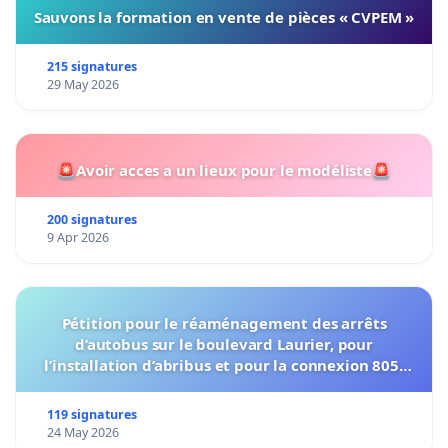
Sauvons la formation en vente de pièces « CVPEM »
215 signatures
29 May 2026
🚨Avoir acces a un lieux pour le modéliste🚨
200 signatures
9 Apr 2026
Pétition pour le réaménagement des arrêts
d’autobus sur le boulevard Laurier, pour
l’installation d’abribus et pour la connexion 805-
802 à établir
119 signatures
24 May 2026