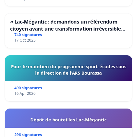
« Lac-Mégantic : demandons un référendum
citoyen avant une transformation irréversible
de notre territoire »
740 signatures
17 Oct 2025
Pour le maintien du programme sport-études sous
la direction de l’ARS Bourassa
490 signatures
16 Apr 2026
Dépôt de bouteilles Lac-Mégantic
296 signatures