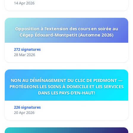
14 Apr 2026
Opposition à l’extension des cours en soirée au
Cégep Édouard-Montpetit (Automne 2026)
272 signatures
28 Mar 2026
NON AU DÉMÉNAGEMENT DU CLSC DE PIEDMONT —
PROTÉGEONS LES SOINS À DOMICILE ET LES SERVICES
DANS LES PAYS-D’EN-HAUT!
226 signatures
20 Apr 2026