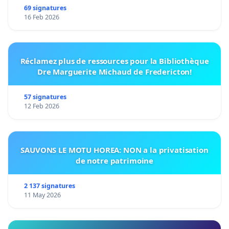
69 signatures
16 Feb 2026
Réclamez plus de ressources pour la Bibliothèque
Dre Marguerite Michaud de Fredericton!
57 signatures
12 Feb 2026
SAUVONS LE MOTU HOREA: NON a la privatisation
de notre patrimoine
2 137 signatures
11 May 2026