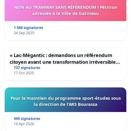
NON AU TRAMWAY SANS RÉFÉRENDUM ! Pétition
adressée à la Ville de Gatineau
1 566 signatures
24 Sep 2025
« Lac-Mégantic : demandons un référendum
citoyen avant une transformation irréversible
de notre territoire »
737 signatures
17 Oct 2025
Pour le maintien du programme sport-études sous
la direction de l’ARS Bourassa
490 signatures
16 Apr 2026