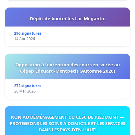
Dépôt de bouteilles Lac-Mégantic
296 signatures
14 Apr 2026
Opposition à l’extension des cours en soirée au
Cégep Édouard-Montpetit (Automne 2026)
272 signatures
28 Mar 2026
NON AU DÉMÉNAGEMENT DU CLSC DE PIEDMONT —
PROTÉGEONS LES SOINS À DOMICILE ET LES SERVICES
DANS LES PAYS-D’EN-HAUT!