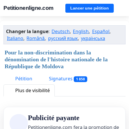
Petitionenligne.com
Lancer une pétition
Changer la langue
:
Deutsch
,
English
,
Español
,
Italiano
,
Română
,
русский язык
,
українська
Pour la non-discrimination dans la
dénomination de l'histoire nationale de la
République de Moldova
Pétition
Signatures
1 858
Plus de visibilité
Publicité payante
Petitionenligne.com fera la promotion de