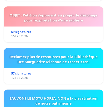
OBJET : Pétition s’opposant au projet de dézonage
pour l’exploitation d’une sablière
69 signatures
16 Feb 2026
Réclamez plus de ressources pour la Bibliothèque
Dre Marguerite Michaud de Fredericton!
57 signatures
12 Feb 2026
SAUVONS LE MOTU HOREA: NON a la privatisation
de notre patrimoine