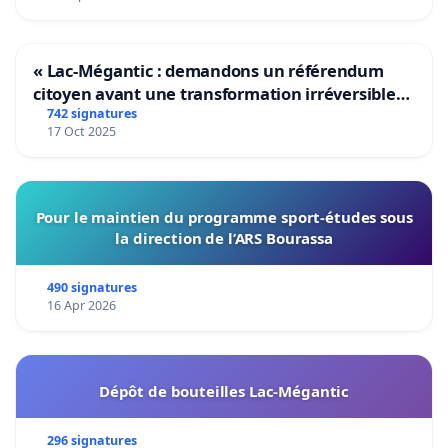
« Lac-Mégantic : demandons un référendum
citoyen avant une transformation irréversible
de notre territoire »
742 signatures
17 Oct 2025
Pour le maintien du programme sport-études sous
la direction de l’ARS Bourassa
490 signatures
16 Apr 2026
Dépôt de bouteilles Lac-Mégantic
296 signatures