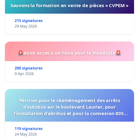
Sauvons la formation en vente de pièces « CVPEM »
215 signatures
29 May 2026
🚨Avoir acces a un lieux pour le modéliste🚨
200 signatures
9 Apr 2026
Pétition pour le réaménagement des arrêts
d’autobus sur le boulevard Laurier, pour
l’installation d’abribus et pour la connexion 805-
802 à établir
119 signatures
24 May 2026