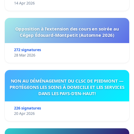
14 Apr 2026
Opposition à l’extension des cours en soirée au
Cégep Édouard-Montpetit (Automne 2026)
272 signatures
28 Mar 2026
NON AU DÉMÉNAGEMENT DU CLSC DE PIEDMONT —
PROTÉGEONS LES SOINS À DOMICILE ET LES SERVICES
DANS LES PAYS-D’EN-HAUT!
226 signatures
20 Apr 2026