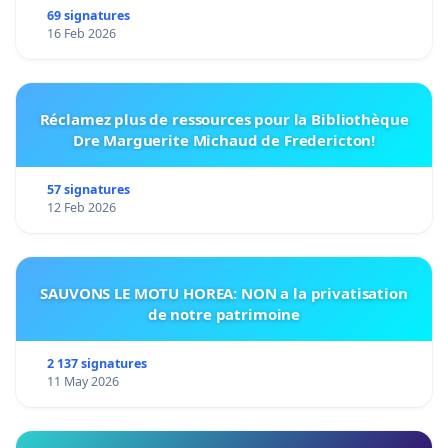
69 signatures
16 Feb 2026
Réclamez plus de ressources pour la Bibliothèque
Dre Marguerite Michaud de Fredericton!
57 signatures
12 Feb 2026
SAUVONS LE MOTU HOREA: NON a la privatisation
de notre patrimoine
2 137 signatures
11 May 2026