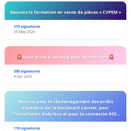
Sauvons la formation en vente de pièces « CVPEM »
215 signatures
29 May 2026
🚨Avoir acces a un lieux pour le modéliste🚨
200 signatures
9 Apr 2026
Pétition pour le réaménagement des arrêts
d’autobus sur le boulevard Laurier, pour
l’installation d’abribus et pour la connexion 805-
802 à établir
119 signatures