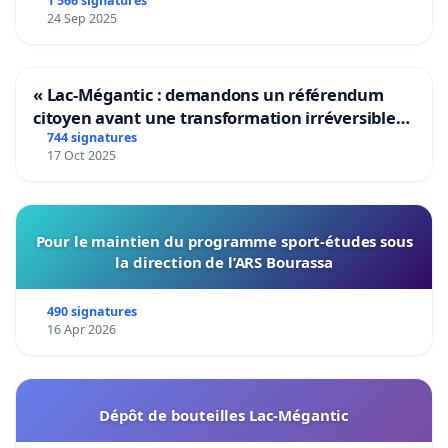
1 566 signatures
24 Sep 2025
« Lac-Mégantic : demandons un référendum
citoyen avant une transformation irréversible
de notre territoire »
744 signatures
17 Oct 2025
Pour le maintien du programme sport-études sous
la direction de l’ARS Bourassa
490 signatures
16 Apr 2026
Dépôt de bouteilles Lac-Mégantic