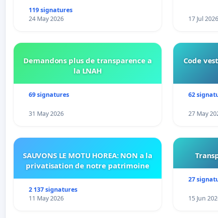
connexion 805-802 à établir
119 signatures
24 May 2026
17 Jul 202
Demandons plus de transparence a
Code vest
la LNAH
69 signatures
62 signat
31 May 2026
27 May 20
SAUVONS LE MOTU HOREA: NON a la
Transp
privatisation de notre patrimoine
27 signat
2 137 signatures
11 May 2026
15 Jun 202