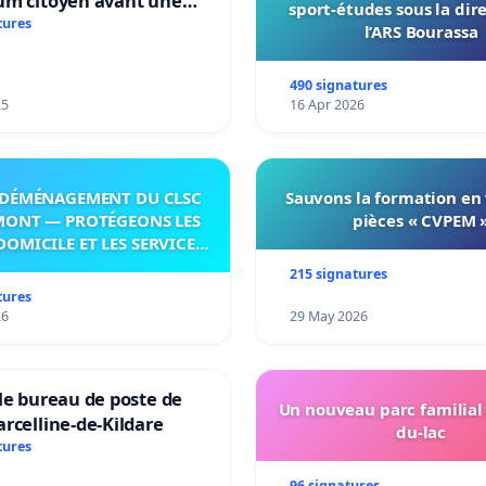
um citoyen avant une
sport-études sous la dir
ation irréversible de
tures
l’ARS Bourassa
itoire »
490 signatures
25
16 Apr 2026
DÉMÉNAGEMENT DU CLSC
Sauvons la formation en
MONT — PROTÉGEONS LES
pièces « CVPEM 
DOMICILE ET LES SERVICES
 LES PAYS-D’EN-HAUT!
215 signatures
tures
26
29 May 2026
le bureau de poste de
Un nouveau parc familial
rcelline-de-Kildare
du-lac
tures
96 signatures