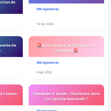
ection de
296 signatures
14 Apr 2026
 vente de
🚨Avoir acces a un lieux pour le
»
modéliste🚨
200 signatures
9 Apr 2026
 à Coteau-
Demande d' étude : Charlevoix Dans
La Capitale Nationale ?
76 signatures