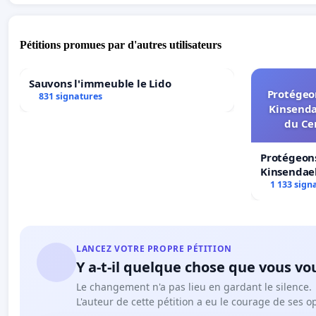
Pétitions promues par d'autres utilisateurs
Sauvons l'immeuble le Lido
Protégeon
831 signatures
Kinsenda
du Ce
Protégeons
Kinsendael
Centre spo
1 133 sign
LANCEZ VOTRE PROPRE PÉTITION
Y a-t-il quelque chose que vous vo
Le changement n'a pas lieu en gardant le silence.
L'auteur de cette pétition a eu le courage de ses o