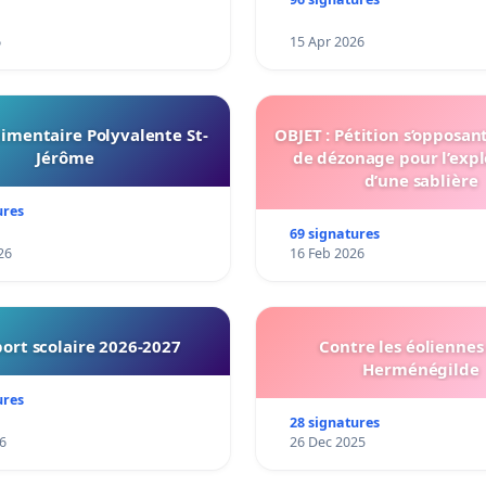
6
15 Apr 2026
imentaire Polyvalente St-
OBJET : Pétition s’opposan
Jérôme
de dézonage pour l’expl
d’une sablière
ures
69 signatures
26
16 Feb 2026
ort scolaire 2026-2027
Contre les éoliennes 
Herménégilde
ures
28 signatures
6
26 Dec 2025