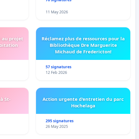
11 May 2026
t au projet
Réclamez plus de ressources pour la
oitation
Bibliothèque Dre Marguerite
Michaud de Fredericton!
57 signatures
12 Feb 2026
à St-
Action urgente d'entretien du parc
Hochelaga
295 signatures
26 May 2025