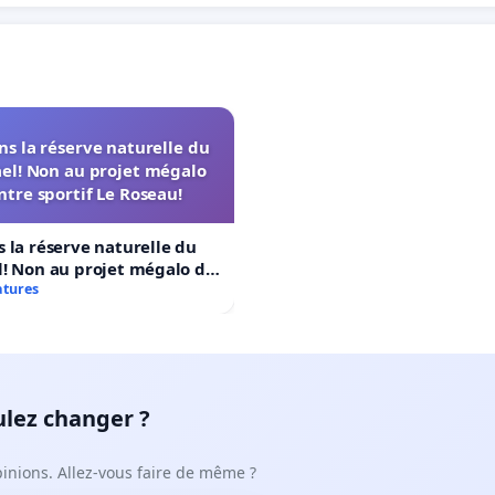
s la réserve naturelle du
el! Non au projet mégalo
ntre sportif Le Roseau!
 la réserve naturelle du
! Non au projet mégalo du
rtif Le Roseau!
atures
ulez changer ?
pinions. Allez-vous faire de même ?