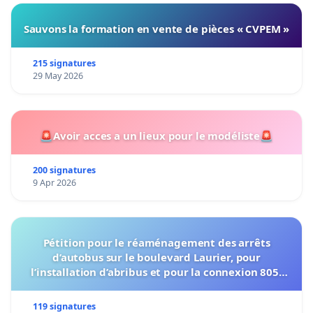
Sauvons la formation en vente de pièces « CVPEM »
215 signatures
29 May 2026
🚨Avoir acces a un lieux pour le modéliste🚨
200 signatures
9 Apr 2026
Pétition pour le réaménagement des arrêts
d’autobus sur le boulevard Laurier, pour
l’installation d’abribus et pour la connexion 805-
802 à établir
119 signatures