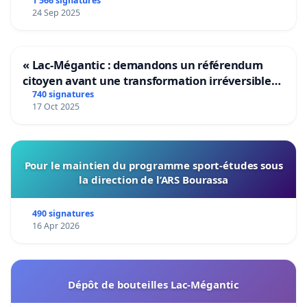
1 566 signatures
24 Sep 2025
« Lac-Mégantic : demandons un référendum
citoyen avant une transformation irréversible
de notre territoire »
740 signatures
17 Oct 2025
Pour le maintien du programme sport-études sous
la direction de l’ARS Bourassa
490 signatures
16 Apr 2026
Dépôt de bouteilles Lac-Mégantic