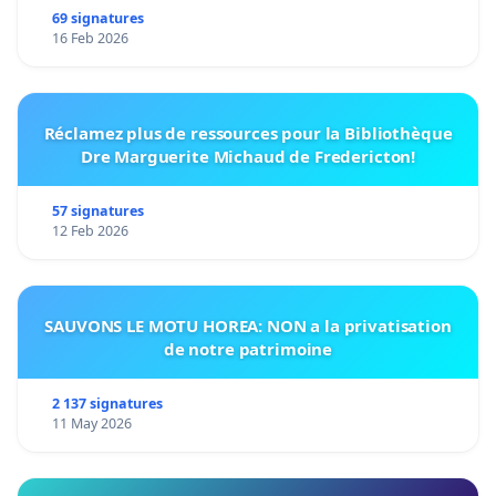
69 signatures
16 Feb 2026
Réclamez plus de ressources pour la Bibliothèque
Dre Marguerite Michaud de Fredericton!
57 signatures
12 Feb 2026
SAUVONS LE MOTU HOREA: NON a la privatisation
de notre patrimoine
2 137 signatures
11 May 2026