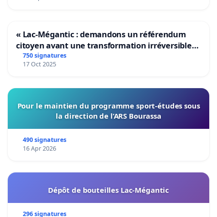
« Lac-Mégantic : demandons un référendum
citoyen avant une transformation irréversible
de notre territoire »
750 signatures
17 Oct 2025
Pour le maintien du programme sport-études sous
la direction de l’ARS Bourassa
490 signatures
16 Apr 2026
Dépôt de bouteilles Lac-Mégantic
296 signatures