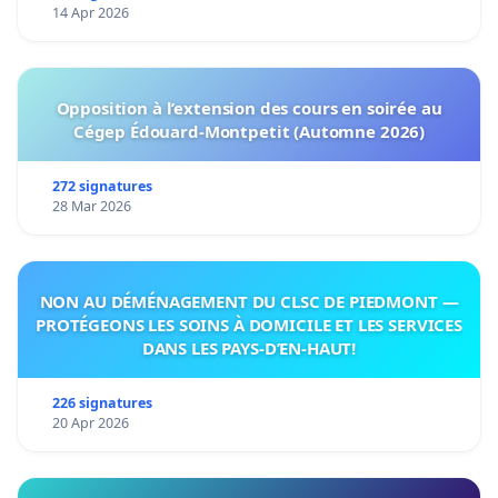
14 Apr 2026
Opposition à l’extension des cours en soirée au
Cégep Édouard-Montpetit (Automne 2026)
272 signatures
28 Mar 2026
NON AU DÉMÉNAGEMENT DU CLSC DE PIEDMONT —
PROTÉGEONS LES SOINS À DOMICILE ET LES SERVICES
DANS LES PAYS-D’EN-HAUT!
226 signatures
20 Apr 2026