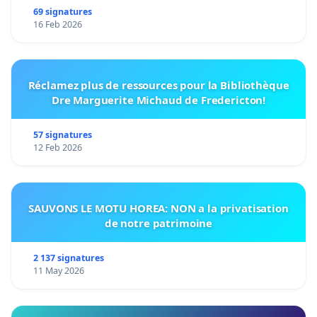
69 signatures
16 Feb 2026
Réclamez plus de ressources pour la Bibliothèque
Dre Marguerite Michaud de Fredericton!
57 signatures
12 Feb 2026
SAUVONS LE MOTU HOREA: NON a la privatisation
de notre patrimoine
2 137 signatures
11 May 2026