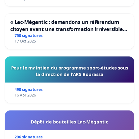
« Lac-Mégantic : demandons un référendum
citoyen avant une transformation irréversible
de notre territoire »
750 signatures
17 Oct 2025
Pour le maintien du programme sport-études sous
la direction de l’ARS Bourassa
490 signatures
16 Apr 2026
Dépôt de bouteilles Lac-Mégantic
296 signatures