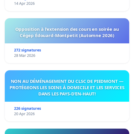
14 Apr 2026
Opposition à l’extension des cours en soirée au
Cégep Édouard-Montpetit (Automne 2026)
272 signatures
28 Mar 2026
NON AU DÉMÉNAGEMENT DU CLSC DE PIEDMONT —
PROTÉGEONS LES SOINS À DOMICILE ET LES SERVICES
DANS LES PAYS-D’EN-HAUT!
226 signatures
20 Apr 2026