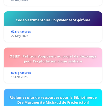
Code vestimentaire Polyvalente St-Jérôme
62 signatures
27 May 2026
OBJET : Pétition s’opposant au projet de dézonage
pour l’exploitation d’une sablière
69 signatures
16 Feb 2026
Réclamez plus de ressources pour la Bibliothèque
Dre Marguerite Michaud de Fredericton!