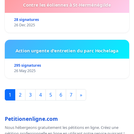
Contre les éoliennes à St-Herménégilde
28 signatures
26 Dec 2025
Action urgente d'entretien du parc Hochelaga
295 signatures
26 May 2025
1
2
3
4
5
6
7
»
Petitionenligne.com
Nous hébergeons gratuitement les pétitions en ligne. Créez une
pétition professionnelle en ligne en utilisant notre service puissant !