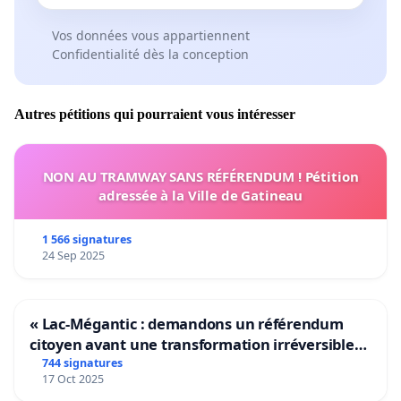
Vos données vous appartiennent
Confidentialité dès la conception
Autres pétitions qui pourraient vous intéresser
NON AU TRAMWAY SANS RÉFÉRENDUM ! Pétition
adressée à la Ville de Gatineau
1 566 signatures
24 Sep 2025
« Lac-Mégantic : demandons un référendum
citoyen avant une transformation irréversible
de notre territoire »
744 signatures
17 Oct 2025