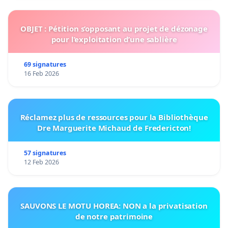
OBJET : Pétition s’opposant au projet de dézonage
pour l’exploitation d’une sablière
69 signatures
16 Feb 2026
Réclamez plus de ressources pour la Bibliothèque
Dre Marguerite Michaud de Fredericton!
57 signatures
12 Feb 2026
SAUVONS LE MOTU HOREA: NON a la privatisation
de notre patrimoine