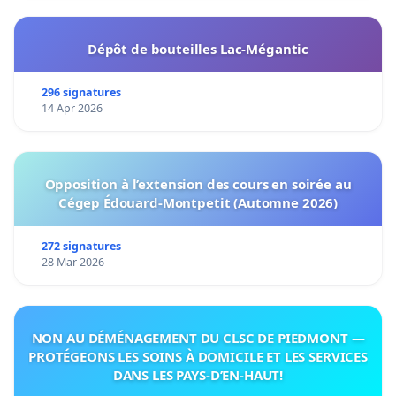
Dépôt de bouteilles Lac-Mégantic
296 signatures
14 Apr 2026
Opposition à l’extension des cours en soirée au
Cégep Édouard-Montpetit (Automne 2026)
272 signatures
28 Mar 2026
NON AU DÉMÉNAGEMENT DU CLSC DE PIEDMONT —
PROTÉGEONS LES SOINS À DOMICILE ET LES SERVICES
DANS LES PAYS-D’EN-HAUT!