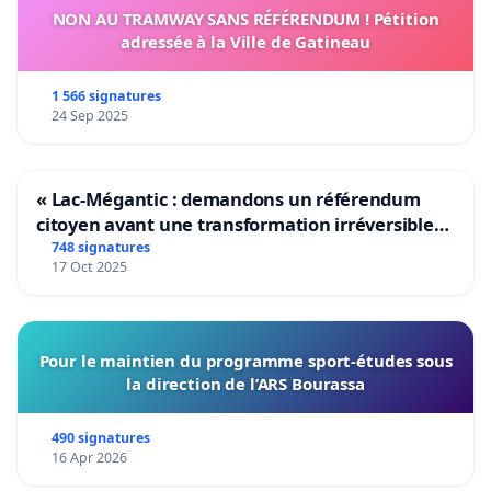
NON AU TRAMWAY SANS RÉFÉRENDUM ! Pétition
adressée à la Ville de Gatineau
1 566 signatures
24 Sep 2025
« Lac-Mégantic : demandons un référendum
citoyen avant une transformation irréversible
de notre territoire »
748 signatures
17 Oct 2025
Pour le maintien du programme sport-études sous
la direction de l’ARS Bourassa
490 signatures
16 Apr 2026