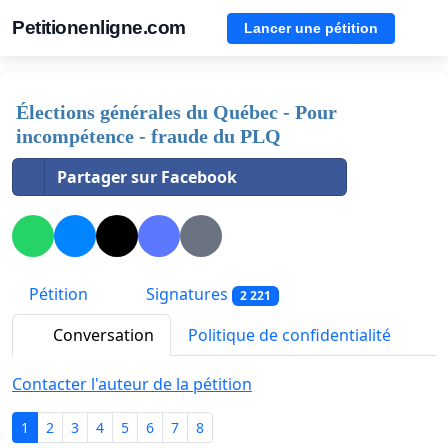
Petitionenligne.com
Lancer une pétition
Élections générales du Québec - Pour
incompétence - fraude du PLQ
Partager sur Facebook
Pétition
Signatures
2 221
Conversation
Politique de confidentialité
Contacter l'auteur de la pétition
1
2
3
4
5
6
7
8