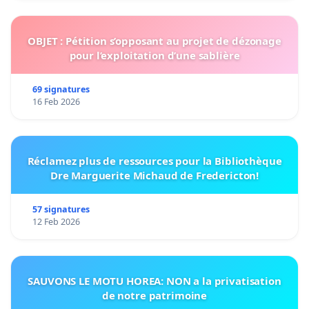
OBJET : Pétition s’opposant au projet de dézonage
pour l’exploitation d’une sablière
69 signatures
16 Feb 2026
Réclamez plus de ressources pour la Bibliothèque
Dre Marguerite Michaud de Fredericton!
57 signatures
12 Feb 2026
SAUVONS LE MOTU HOREA: NON a la privatisation
de notre patrimoine