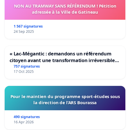
NON AU TRAMWAY SANS RÉFÉRENDUM ! Pétition
adressée à la Ville de Gatineau
1 567 signatures
24 Sep 2025
« Lac-Mégantic : demandons un référendum
citoyen avant une transformation irréversible
de notre territoire »
757 signatures
17 Oct 2025
Pour le maintien du programme sport-études sous
la direction de l’ARS Bourassa
490 signatures
16 Apr 2026