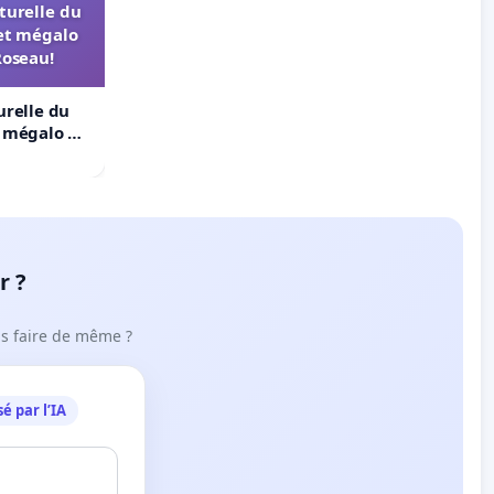
turelle du
et mégalo
Roseau!
urelle du
t mégalo du
r ?
ous faire de même ?
é par l’IA