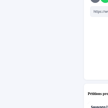
du Jura,
décentra
formatio
territoi
nécessit
cadre du
directio
deux gro
technique
l’offre 
temps) d
viennent 
d’organi
commerci
Pétitions pr
Sauvons l