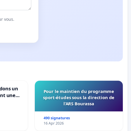
ur vous.
ndons un
Pour le maintien du programme
ant une
sport-études sous la direction de
ible de
l’ARS Bourassa
490 signatures
16 Apr 2026