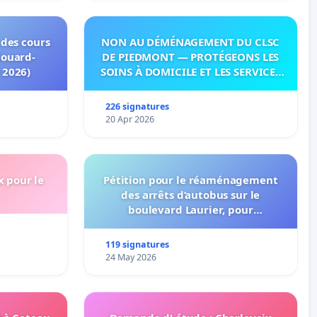
 des cours
NON AU DÉMÉNAGEMENT DU CLSC
douard-
DE PIEDMONT — PROTÉGEONS LES
 2026)
SOINS À DOMICILE ET LES SERVICES
DANS LES PAYS-D’EN-HAUT!
226 signatures
20 Apr 2026
x pour le
Pétition pour le réaménagement
des arrêts d’autobus sur le
boulevard Laurier, pour
l’installation d’abribus et pour la
connexion 805-802 à établir
119 signatures
24 May 2026