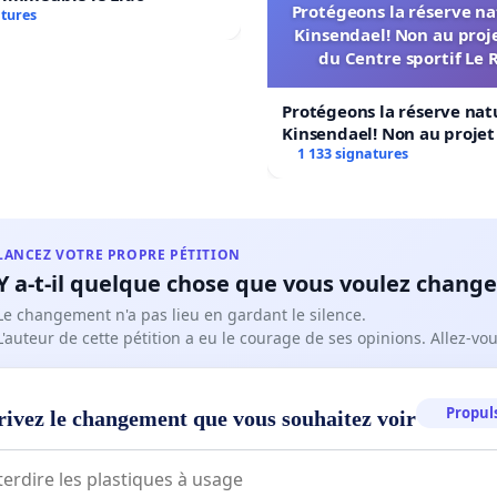
Protégeons la réserve na
 conclusions de ce rapport, on trouve la proposition
atures
Kinsendael! Non au proj
ire de fermer l’École supérieure de commerce de La
du Centre sportif Le 
le et celle – apparemment anodine mais qui ne l’est pas –
r la filière « maturité professionnelle économique » du Ceff
Protégeons la réserve nat
Kinsendael! Non au proje
 à Tramelan pour l’intégrer au Gymnase de Bienne. Ces
Centre sportif Le Roseau!
1 133 signatures
ions constituent un appauvrissement massif et
ement hautement discutable des offres de formation sur
toire du Jura bernois. Elles semblent aussi incongrues
LANCEZ VOTRE PROPRE PÉTITION
ortunes.
Y a-t-il quelque chose que vous voulez change
Le changement n'a pas lieu en gardant le silence.
L'auteur de cette pétition a eu le courage de ses opinions. Allez-v
urquoi. Dans le cadre de la réalisation du Projet ABR,
déjà hérité de l’École de maturité spécialisée et abritera,
Propuls
rivez le changement que vous souhaitez voir
e dès l’été de 2027, le Ceff Artisanat. Ajoutons à cela que
se de Bienne et du Jura bernois accueille en son sein des
ont la moitié au moins proviennent du Jura bernois. Le