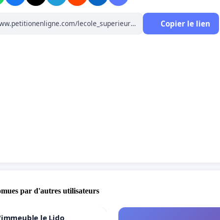
 les unités administratives cantonales bernoises
lisées sises à Moutier et certaines institutions de
Copier le lien
n du degré secondaire II ont dû être redéployées sur le
re du Jura bernois amputé de Moutier ou à Bienne. Ces
és institutionnelles ont trouvé leur concrétisation dans le
 projet
Avenir Berne romande
(ABR). Dans ce contexte, la
n de l’instruction publique a décidé de mettre sur pied
upes de travail – l’un de nature professionnelle et
, l’autre de nature politique – pour analyser et redéfinir
de formation professionnelle commerciale (duale et plein
ans la Berne francophone. Ces deux groupes de travail
de publier le « Rapport final du Projet d’évaluation et
sation future des écoles de formation professionnelle
ale (duale et plein temps) dans la Berne francophone ».
omues par d'autres utilisateurs
'immeuble le Lido