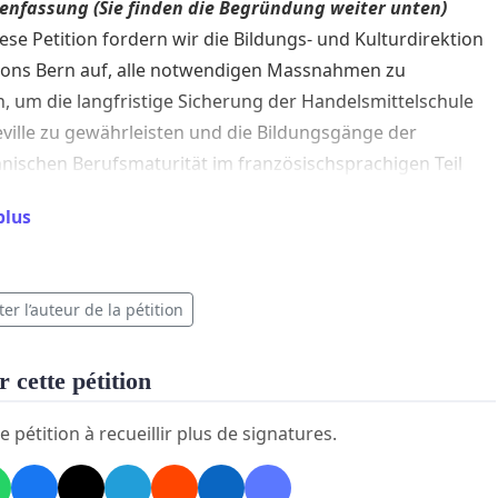
nfassung (Sie finden die Begründung weiter unten)
ese Petition fordern wir die Bildungs- und Kulturdirektion
tons Bern auf, alle notwendigen Massnahmen zu
n, um die langfristige Sicherung der Handelsmittelschule
ville zu gewährleisten und die Bildungsgänge der
ischen Berufsmaturität im französischsprachigen Teil
ons Bern in den beiden Berufsschulen, dem Ceff
plus
 in Tramelan und der HMS La Neuveville, zu bündeln.
 dem Ziel, die inneren Gleichgewichte im Berner Jura
ischen diesem und Biel nicht zu gefährden und
er l’auteur de la pétition
tig die Kriterien der Rationalität, Zweckmässigkeit,
chkeit und interkantonalen Harmonisierung zu
 cette pétition
eren.
e pétition à recueillir plus de signatures.
pement
A la suite du rattachement de Moutier au canton