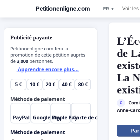
Petitionenligne.com
Voir les
FR ▼
Publicité payante
L’Éc
Petitionenligne.com fera la
de L
promotion de cette pétition auprès
de
3,000
personnes.
exist
Apprendre encore plus...
La N
5 €
10 €
20 €
40 €
80 €
exist
Méthode de paiement
Comit
C
Anne-Caro
PayPal
Google Pay
Apple Pay
Carte de crédit
Par
Méthode de paiement