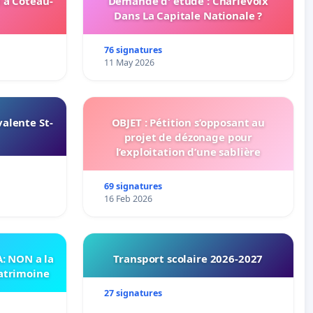
 à Coteau-
Demande d' étude : Charlevoix
Dans La Capitale Nationale ?
76 signatures
11 May 2026
alente St-
OBJET : Pétition s’opposant au
projet de dézonage pour
l’exploitation d’une sablière
69 signatures
16 Feb 2026
 NON a la
Transport scolaire 2026-2027
patrimoine
27 signatures