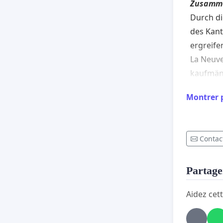
Zusamme
Durch di
des Kan
ergreife
La Neuve
kaufmänn
des Kant
Montrer 
Commerce
Dies mit
sowie zw
Contact
gleichzei
Zugängli
Partager
respekti
Aidez cett
Dévelop