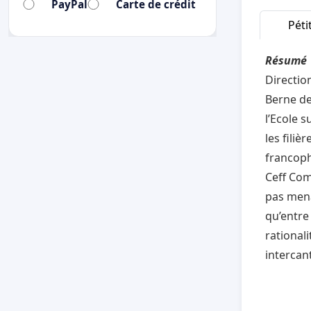
PayPal
Carte de crédit
Péti
Résumé
Directio
Berne de
l’Ecole 
les fili
francoph
Ceff Com
pas mena
qu’entre
rationali
intercan