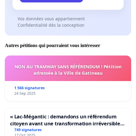
Vos données vous appartiennent
Confidentialité dès la conception
Autres pétitions qui pourraient vous intéresser
NON AU TRAMWAY SANS RÉFÉRENDUM ! Pétition
adressée à la Ville de Gatineau
1 566 signatures
24 Sep 2025
« Lac-Mégantic : demandons un référendum
citoyen avant une transformation irréversible
de notre territoire »
749 signatures
17 Oct 2025