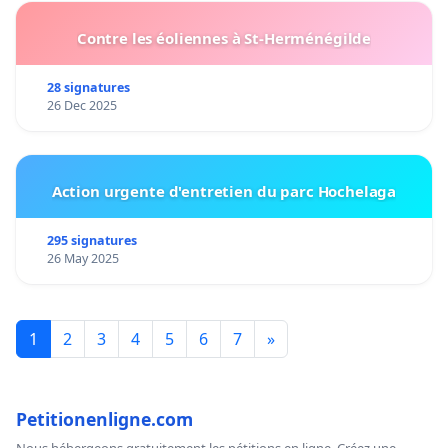
Contre les éoliennes à St-Herménégilde
28 signatures
26 Dec 2025
Action urgente d'entretien du parc Hochelaga
295 signatures
26 May 2025
1
2
3
4
5
6
7
»
Petitionenligne.com
Nous hébergeons gratuitement les pétitions en ligne. Créez une