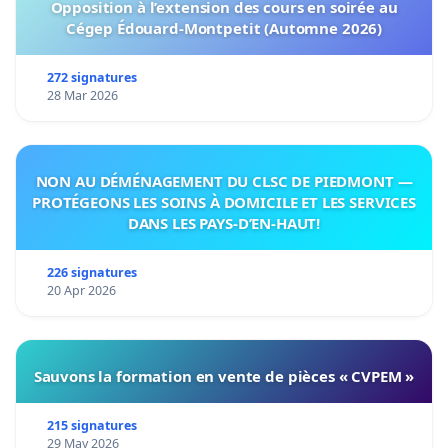
Opposition à l’extension des cours en soirée au
Cégep Édouard-Montpetit (Automne 2026)
272 signatures
28 Mar 2026
NON AU DÉMÉNAGEMENT DU CLSC DE PIEDMONT —
PROTÉGEONS LES SOINS À DOMICILE ET LES SERVICES
DANS LES PAYS-D’EN-HAUT!
226 signatures
20 Apr 2026
Sauvons la formation en vente de pièces « CVPEM »
215 signatures
29 May 2026