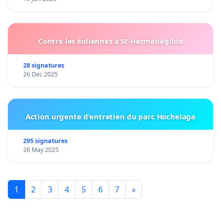
Contre les éoliennes à St-Herménégilde
28 signatures
26 Dec 2025
Action urgente d'entretien du parc Hochelaga
295 signatures
26 May 2025
1
2
3
4
5
6
7
»