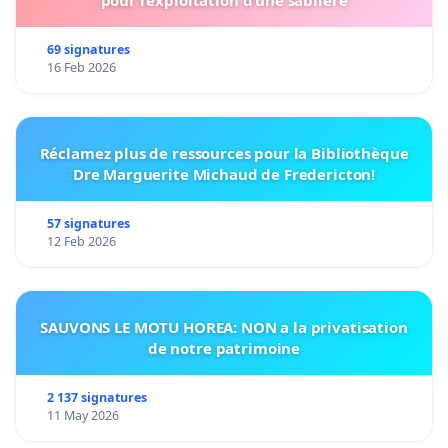
pour l’exploitation d’une sablière
69 signatures
16 Feb 2026
Réclamez plus de ressources pour la Bibliothèque
Dre Marguerite Michaud de Fredericton!
57 signatures
12 Feb 2026
SAUVONS LE MOTU HOREA: NON a la privatisation
de notre patrimoine
2 137 signatures
11 May 2026