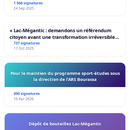
1 566 signatures
24 Sep 2025
« Lac-Mégantic : demandons un référendum
citoyen avant une transformation irréversible
de notre territoire »
737 signatures
17 Oct 2025
Pour le maintien du programme sport-études sous
la direction de l’ARS Bourassa
490 signatures
16 Apr 2026
Dépôt de bouteilles Lac-Mégantic