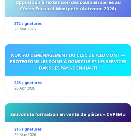
Opposition à l’extension des cours en soirée au
Cégep Édouard-Montpetit (Automne 2026)
272 signatures
28 Mar 2026
NON AU DÉMÉNAGEMENT DU CLSC DE PIEDMONT —
PROTÉGEONS LES SOINS À DOMICILE ET LES SERVICES
DANS LES PAYS-D’EN-HAUT!
226 signatures
20 Apr 2026
Sauvons la formation en vente de pièces « CVPEM »
215 signatures
29 May 2026