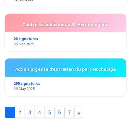
Contre les éoliennes à St-Herménégilde
28 signatures
26 Dec 2025
Action urgente d'entretien du parc Hochelaga
295 signatures
26 May 2025
1
2
3
4
5
6
7
»