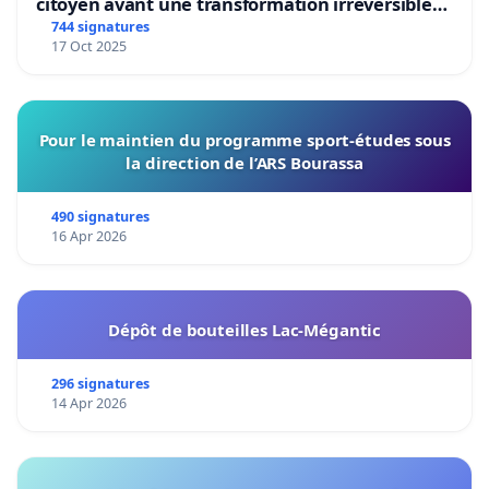
citoyen avant une transformation irréversible
de notre territoire »
744 signatures
17 Oct 2025
Pour le maintien du programme sport-études sous
la direction de l’ARS Bourassa
490 signatures
16 Apr 2026
Dépôt de bouteilles Lac-Mégantic
296 signatures
14 Apr 2026