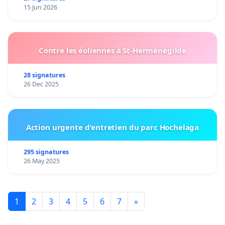
15 Jun 2026
Contre les éoliennes à St-Herménégilde
28 signatures
26 Dec 2025
Action urgente d'entretien du parc Hochelaga
295 signatures
26 May 2025
1
2
3
4
5
6
7
»