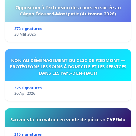
Opposition à l’extension des cours en soirée au
Cégep Édouard-Montpetit (Automne 2026)
272 signatures
28 Mar 2026
NON AU DÉMÉNAGEMENT DU CLSC DE PIEDMONT —
PROTÉGEONS LES SOINS À DOMICILE ET LES SERVICES
DANS LES PAYS-D’EN-HAUT!
226 signatures
20 Apr 2026
Sauvons la formation en vente de pièces « CVPEM »
215 signatures