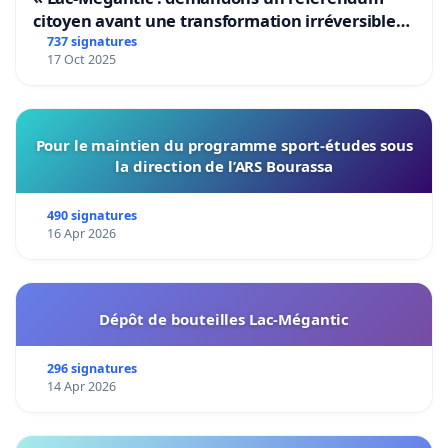
citoyen avant une transformation irréversible
de notre territoire »
737 signatures
17 Oct 2025
Pour le maintien du programme sport-études sous
la direction de l’ARS Bourassa
490 signatures
16 Apr 2026
Dépôt de bouteilles Lac-Mégantic
296 signatures
14 Apr 2026