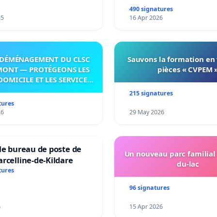
490 signatures
25
16 Apr 2026
DÉMÉNAGEMENT DU CLSC
Sauvons la formation en
MONT — PROTÉGEONS LES
pièces « CVPEM 
DOMICILE ET LES SERVICES
 LES PAYS-D’EN-HAUT!
215 signatures
tures
26
29 May 2026
le bureau de poste de
Un nouveau parc familial
rcelline-de-Kildare
du-lac
tures
96 signatures
6
15 Apr 2026