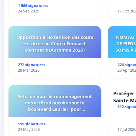
1 566 signatures
24 Sep 2025
17 Oct 20
Opposition à l’extension des cours
NON AU 
en soirée au Cégep Édouard-
DE PIED
Montpetit (Automne 2026)
SOINS À 
DANS
272 signatures
226 signa
28 Mar 2026
20 Apr 20
Protéger 
Pétition pour le réaménagement
Sainte-Ma
des arrêts d’autobus sur le
112 signa
boulevard Laurier, pour
l’installation d’abribus et pour la
connexion 805-802 à établir
119 signatures
24 May 2026
17 Jul 202