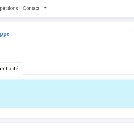
 pétitions
Contact :
ippe
entialité