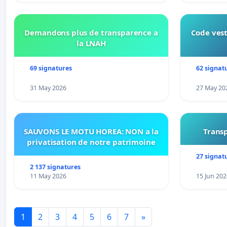
Demandons plus de transparence a
Code vest
la LNAH
69 signatures
62 signat
31 May 2026
27 May 20
SAUVONS LE MOTU HOREA: NON a la
Transp
privatisation de notre patrimoine
27 signat
2 137 signatures
11 May 2026
15 Jun 202
1
2
3
4
5
6
7
»