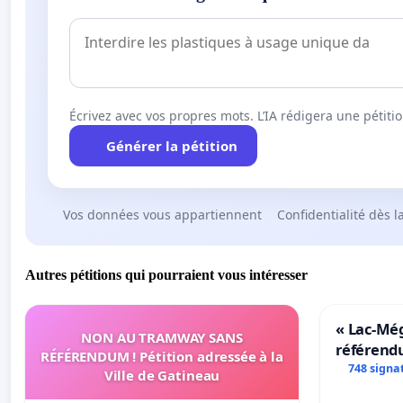
Écrivez avec vos propres mots. L’IA rédigera une pétiti
Générer la pétition
Vos données vous appartiennent
Confidentialité dès l
Autres pétitions qui pourraient vous intéresser
« Lac-Mé
NON AU TRAMWAY SANS
référend
RÉFÉRENDUM ! Pétition adressée à la
transform
748 signa
Ville de Gatineau
notre terr