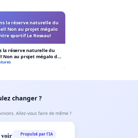
s la réserve naturelle du
el! Non au projet mégalo
ntre sportif Le Roseau!
 la réserve naturelle du
! Non au projet mégalo du
rtif Le Roseau!
atures
ulez changer ?
pinions. Allez-vous faire de même ?
Propulsé par l’IA
 voir