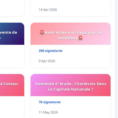
14 Apr 2026
 vente de
🚨Avoir acces a un lieux pour le
»
modéliste🚨
200 signatures
9 Apr 2026
 à Coteau-
Demande d' étude : Charlevoix Dans
La Capitale Nationale ?
76 signatures
11 May 2026