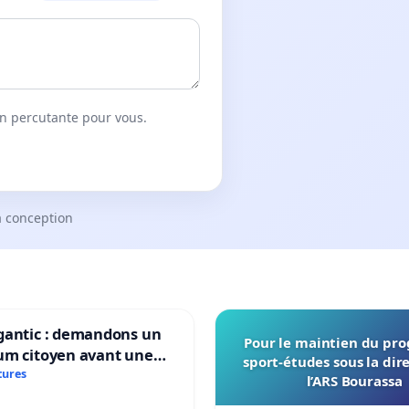
on percutante pour vous.
a conception
gantic : demandons un
Pour le maintien du p
um citoyen avant une
sport-études sous la dir
ation irréversible de
tures
l’ARS Bourassa
itoire »