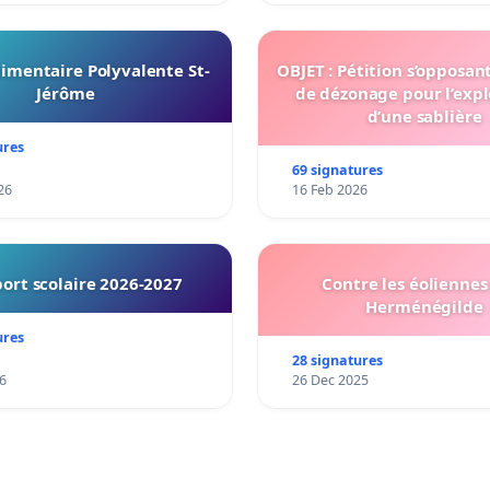
imentaire Polyvalente St-
OBJET : Pétition s’opposan
Jérôme
de dézonage pour l’expl
d’une sablière
ures
69 signatures
26
16 Feb 2026
ort scolaire 2026-2027
Contre les éoliennes 
Herménégilde
ures
28 signatures
6
26 Dec 2025