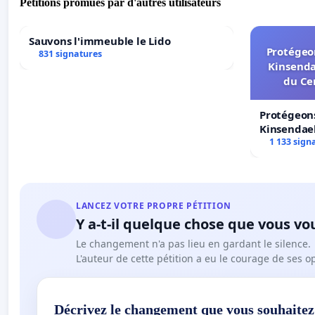
Pétitions promues par d'autres utilisateurs
Sauvons l'immeuble le Lido
Protégeon
831 signatures
Kinsenda
du Ce
Protégeons
Kinsendael
Centre spo
1 133 sign
LANCEZ VOTRE PROPRE PÉTITION
Y a-t-il quelque chose que vous vo
Le changement n'a pas lieu en gardant le silence.
L'auteur de cette pétition a eu le courage de ses o
Décrivez le changement que vous souhaitez