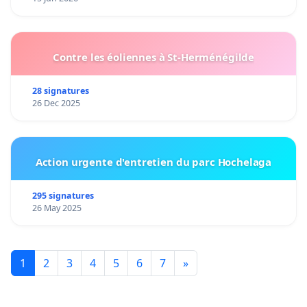
Contre les éoliennes à St-Herménégilde
28 signatures
26 Dec 2025
Action urgente d'entretien du parc Hochelaga
295 signatures
26 May 2025
1
2
3
4
5
6
7
»