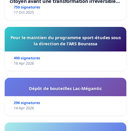
citoyen avant une transformation irréversible
de notre territoire »
750 signatures
17 Oct 2025
Pour le maintien du programme sport-études sous
la direction de l’ARS Bourassa
490 signatures
16 Apr 2026
Dépôt de bouteilles Lac-Mégantic
296 signatures
14 Apr 2026