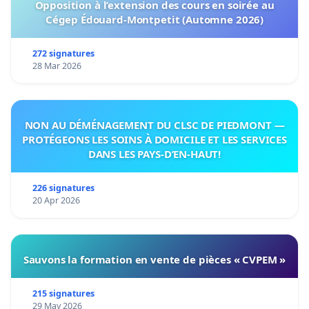
Opposition à l’extension des cours en soirée au
Cégep Édouard-Montpetit (Automne 2026)
272 signatures
28 Mar 2026
NON AU DÉMÉNAGEMENT DU CLSC DE PIEDMONT —
PROTÉGEONS LES SOINS À DOMICILE ET LES SERVICES
DANS LES PAYS-D’EN-HAUT!
226 signatures
20 Apr 2026
Sauvons la formation en vente de pièces « CVPEM »
215 signatures
29 May 2026