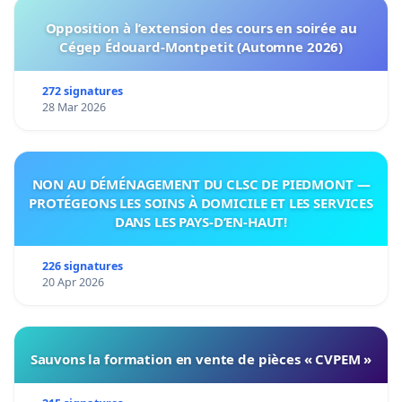
Opposition à l’extension des cours en soirée au
Cégep Édouard-Montpetit (Automne 2026)
272 signatures
28 Mar 2026
NON AU DÉMÉNAGEMENT DU CLSC DE PIEDMONT —
PROTÉGEONS LES SOINS À DOMICILE ET LES SERVICES
DANS LES PAYS-D’EN-HAUT!
226 signatures
20 Apr 2026
Sauvons la formation en vente de pièces « CVPEM »