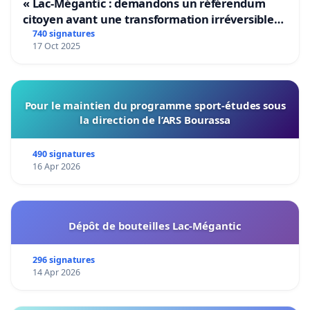
« Lac-Mégantic : demandons un référendum
citoyen avant une transformation irréversible
de notre territoire »
740 signatures
17 Oct 2025
Pour le maintien du programme sport-études sous
la direction de l’ARS Bourassa
490 signatures
16 Apr 2026
Dépôt de bouteilles Lac-Mégantic
296 signatures
14 Apr 2026