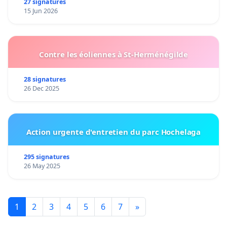
27 signatures
15 Jun 2026
Contre les éoliennes à St-Herménégilde
28 signatures
26 Dec 2025
Action urgente d'entretien du parc Hochelaga
295 signatures
26 May 2025
1
2
3
4
5
6
7
»