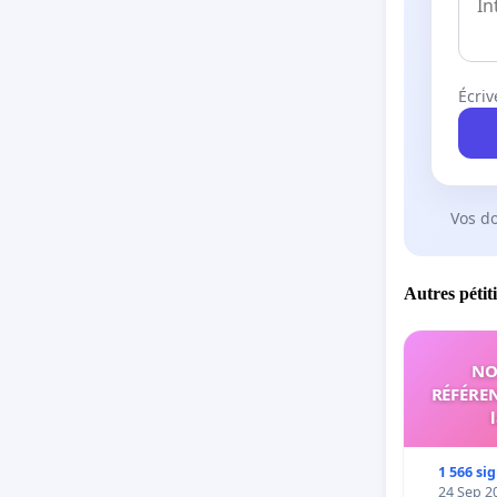
Écriv
Vos d
Autres pétit
NO
RÉFÉREN
1 566 si
24 Sep 2