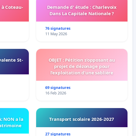
 à Coteau-
Demande d' étude : Charlevoix
Dans La Capitale Nationale ?
76 signatures
11 May 2026
alente St-
OBJET : Pétition s’opposant au
projet de dézonage pour
l’exploitation d’une sablière
69 signatures
16 Feb 2026
 NON a la
Transport scolaire 2026-2027
patrimoine
27 signatures