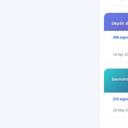
Dépôt d
296 sign
14 Apr 2
Sauvons
215 sign
29 May 2