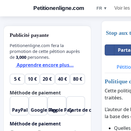
Petitionenligne.com
Voir les
FR ▼
Stop aux t
Publicité payante
Petitionenligne.com fera la
Parta
promotion de cette pétition auprès
de
3,000
personnes.
Apprendre encore plus...
Pétiti
5 €
10 €
20 €
40 €
80 €
Politique 
Cette polit
Méthode de paiement
traitées.
L’auteur de
PayPal
Google Pay
Apple Pay
Carte de crédit
la base des 
Méthode de paiement
Quelles