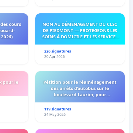
 des cours
NON AU DÉMÉNAGEMENT DU CLSC
douard-
DE PIEDMONT — PROTÉGEONS LES
 2026)
SOINS À DOMICILE ET LES SERVICES
DANS LES PAYS-D’EN-HAUT!
226 signatures
20 Apr 2026
x pour le
Pétition pour le réaménagement
des arrêts d’autobus sur le
boulevard Laurier, pour
l’installation d’abribus et pour la
connexion 805-802 à établir
119 signatures
24 May 2026