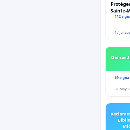
Protéger
Sainte-M
112 sign
17 Jul 20
Demando
69 signa
31 May 2
Réclamez
Bibli
Mic