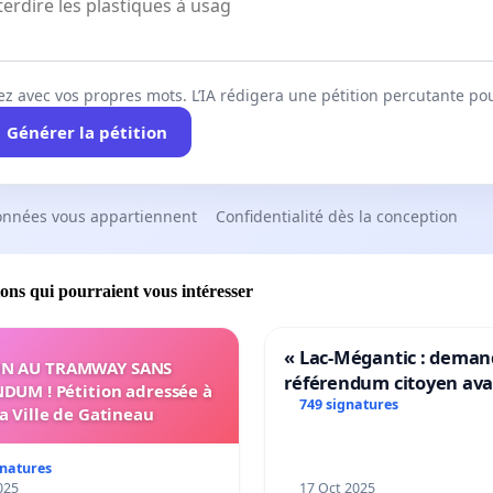
ez avec vos propres mots. L’IA rédigera une pétition percutante po
Générer la pétition
onnées vous appartiennent
Confidentialité dès la conception
ions qui pourraient vous intéresser
« Lac-Mégantic : dema
N AU TRAMWAY SANS
référendum citoyen av
DUM ! Pétition adressée à
transformation irrévers
749 signatures
la Ville de Gatineau
notre territoire »
gnatures
025
17 Oct 2025