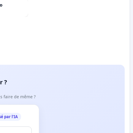
do
r ?
ous faire de même ?
é par l’IA