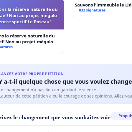
Sauvons l'immeuble le Li
ns la réserve naturelle du
832 signatures
ael! Non au projet mégalo
ntre sportif Le Roseau!
s la réserve naturelle du
l! Non au projet mégalo du
ortif Le Roseau!
natures
LANCEZ VOTRE PROPRE PÉTITION
Y a-t-il quelque chose que vous voulez change
Le changement n'a pas lieu en gardant le silence.
L'auteur de cette pétition a eu le courage de ses opinions. Allez-v
Propuls
rivez le changement que vous souhaitez voir