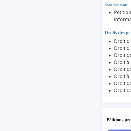
Sous-traitants
Petitio
informa
Droits des p
Droit d
Droit d
Droit d
Droit à
Droit d
Droit à
Droit d
Droit d
Pétitions pr