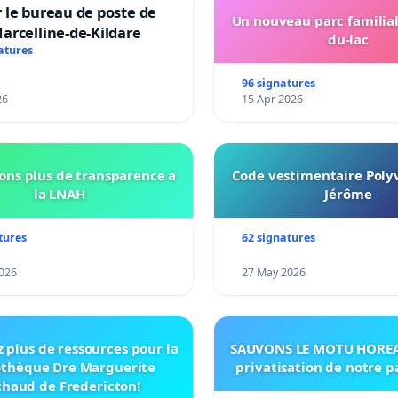
 le bureau de poste de
Un nouveau parc familial
arcelline-de-Kildare
du-lac
atures
96 signatures
26
15 Apr 2026
ns plus de transparence a
Code vestimentaire Polyv
la LNAH
Jérôme
tures
62 signatures
026
27 May 2026
 plus de ressources pour la
SAUVONS LE MOTU HOREA:
othèque Dre Marguerite
privatisation de notre 
haud de Fredericton!