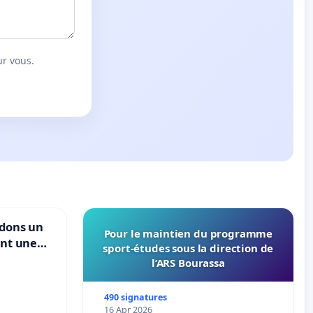
ur vous.
ndons un
Pour le maintien du programme
ant une
sport-études sous la direction de
ible de
l’ARS Bourassa
490 signatures
16 Apr 2026