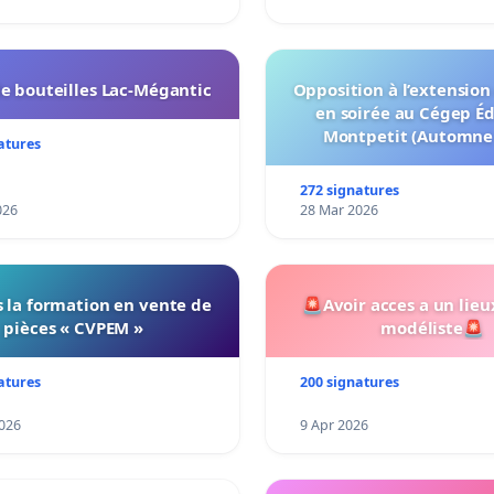
e bouteilles Lac-Mégantic
Opposition à l’extension
en soirée au Cégep É
Montpetit (Automne
atures
272 signatures
026
28 Mar 2026
 la formation en vente de
🚨Avoir acces a un lieu
pièces « CVPEM »
modéliste🚨
atures
200 signatures
026
9 Apr 2026