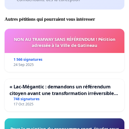
Autres pétitions qui pourraient vous intéresser
NON AU TRAMWAY SANS RÉFÉRENDUM ! Pétition
adressée à la Ville de Gatineau
1 566 signatures
24 Sep 2025
« Lac-Mégantic : demandons un référendum
citoyen avant une transformation irréversible
de notre territoire »
748 signatures
17 Oct 2025
Pour le maintien du programme sport-études sous