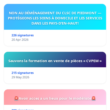
NON AU DÉMÉNAGEMENT DU CLSC DE PIEDMONT —
PROTÉGEONS LES SOINS À DOMICILE ET LES SERVICES
DANS LES PAYS-D’EN-HAUT!
226 signatures
20 Apr 2026
Sauvons la formation en vente de pièces « CVPEM »
215 signatures
29 May 2026
🚨Avoir acces a un lieux pour le modéliste🚨