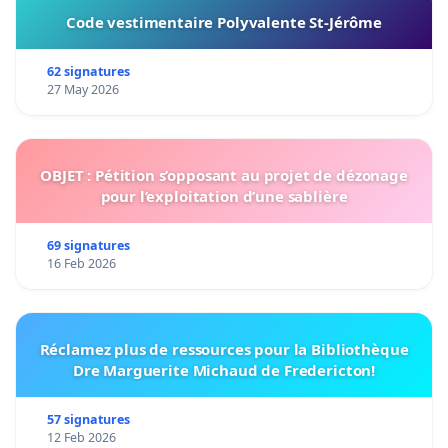
Code vestimentaire Polyvalente St-Jérôme
62 signatures
27 May 2026
OBJET : Pétition s’opposant au projet de dézonage
pour l’exploitation d’une sablière
69 signatures
16 Feb 2026
Réclamez plus de ressources pour la Bibliothèque
Dre Marguerite Michaud de Fredericton!
57 signatures
12 Feb 2026