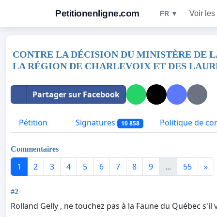
Petitionenligne.com
Voir les
FR ▼
CONTRE LA DÉCISION DU MINISTÈRE DE L
LA RÉGION DE CHARLEVOIX ET DES LAUR
Partager sur Facebook
Pétition
Signatures
Politique de con
10 858
Commentaires
1
2
3
4
5
6
7
8
9
...
55
»
#2
Rolland Gelly , ne touchez pas à la Faune du Québec s'il v