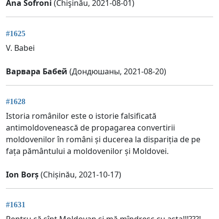
Ana Sofroni
(Chişinău, 2021-08-01)
#1625
V. Babei
Варвара Бабей
(Дондюшаны, 2021-08-20)
#1628
Istoria românilor este o istorie falsificată
antimoldovenească de propagarea convertirii
moldovenilor în români și ducerea la dispariția de pe
fața pământului a moldovenilor și Moldovei.
Ion Borș
(Chișinău, 2021-10-17)
#1631