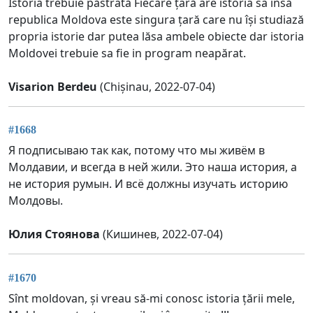
Istoria trebuie păstrată Fiecare țară are istoria sa însă
republica Moldova este singura țară care nu își studiază
propria istorie dar putea lăsa ambele obiecte dar istoria
Moldovei trebuie sa fie in program neapărat.
Visarion Berdeu
(Chișinau, 2022-07-04)
#1668
Я подписываю так как, потому что мы живём в
Молдавии, и всегда в ней жили. Это наша история, а
не история румын. И всё должны изучать историю
Молдовы.
Юлия Стоянова
(Кишинев, 2022-07-04)
#1670
Sînt moldovan, și vreau să-mi conosc istoria țării mele,