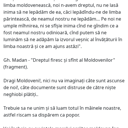
limba moldovenească, noi n-avem dreptul, nu ne lasă
inima să ne lepădăm de ea, căci lepădîndu-ne de limba
părintească, de neamul nostru ne lepădăm… Pe noi ne
umple mîhnirea, ni se sfîșie inima cînd ne gîndim ce a
fost neamul nostru odinioară, cînd putem să ne
luminăm să ne adăpăm la izvorul veșnic al învățăturii în
limba noastră și ce am ajuns astăzi".
Gh. Madan - "Dreptul firesc și sfînt al Moldovenilor"
(fragment).
Dragi Moldoveni!, nici nu va imaginați câte sunt ascunse
de noi!, câte documente sunt distruse de către niște
neghiobi plătiți..
Trebuie sa ne unim și să luam totul în mâinele noastre,
astfel riscam sa dispărem ca popor.