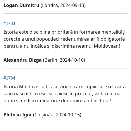
Logan Dumitru
(Londra, 2024-09-13)
#1783
Istoria este disciplina prioritară în formarea mentalității
corecte a unui popor,deci redenumirea ar fi obligatorie
pentru a nu încălca și discrimina neamul Moldovean!
Alexandru Bizga
(Berlin, 2024-10-10)
#1784
Istoria Moldovei, adică a țării în care copiii care o învață
s-au născut și cresc, și trăiesc în prezent, va fi cea mai
bună și nediscriminatorie denumire a obiectului!
Pletosu Igor
(Chișinău, 2024-10-15)