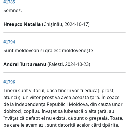
#1785
Semnez.
Hreapco Natalia
(Chișinău, 2024-10-17)
#1794
Sunt moldovean si graiesc moldoveneşte
Andrei Turtureanu
(Falesti, 2024-10-23)
#1796
Tinerii sunt viitorul, dacă tinerii vor fi educați prost,
atunci și un viitor prost va avea această țară. În coace
de la independența Republicii Moldova, din cauza unor
dobitoci, copii au învățat sa iubească o alta țară, au
învățat că defapt ei nu există, că sunt o greșeală. Toate,
pe care le avem azi, sunt datorită acelor cărți tipărite,