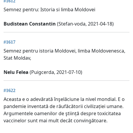
#1612
Semnez pentru: Istoria si limba Moldovei
Budistean Constantin
(Stefan-voda, 2021-04-18)
#1617
Semnez pentru istoria Moldovei, limba Moldovenesca,
Stat Moldav,
Nelu Felea
(Puigcerda, 2021-07-10)
#1622
Aceasta e o adevărată înşelăciune la nivel mondial. E o
pandemie inventată de răufăcătorii civilizației umane.
Argumentele oamenilor de ştiință despre toxicitatea
vaccinelor sunt mai mult decât convingătoare.