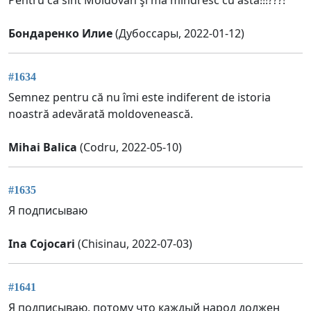
Pentru că sînt Moldovan şi mă mîndresc cu asta!!!???!
Бондаренко Илие
(Дубоссары, 2022-01-12)
#1634
Semnez pentru că nu îmi este indiferent de istoria
noastră adevărată moldovenească.
Mihai Balica
(Codru, 2022-05-10)
#1635
Я подписываю
Ina Cojocari
(Chisinau, 2022-07-03)
#1641
Я подписываю, потому что каждый народ должен