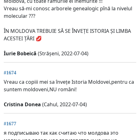
Moldova, cu toate ramurile ei înemurite !!!
Vreau să-mi conosc arborele genealogic pînă la nivelul
molecular ???
ÎN MOLDOVA TREBUIE SĂ SE ÎNVEȚE ISTORIA ȘI LIMBA
ACESTEI ȚĂRI 💋
İurie Bobeică
(Strășeni, 2022-07-04)
#1674
Vreau ca copiii mei sa învețe Istoria Moldovei,pentru ca
suntem moldoveni,NU români!
Cristina Donea
(Cahul, 2022-07-04)
#1677
я подписываю так как считаю что молдова это