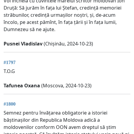
Voi încheia cu cuvintele marelui scriitor moldovan Ion
Druță: Să jurăm în fața lui Ștefan, credință memoriei
străbunilor, credință urmașilor noștri, și, de-acum
încolo, pe acest pămînt, în fața țării și în fața lumii,
Dumnezeu să ne ajute.
Pusnei Vladislav
(Chișinău, 2024-10-23)
#1797
T.O.G
Tafunea Oxana
(Moscova, 2024-10-23)
#1800
Semnez pentru învățarea obligatorie a istoriei
băștinașilor din Republica Moldova adică a
moldovenilor conform OON avem dreptul să știm