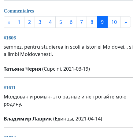
Commentaires
«
1
2
3
4
5
6
7
8
9
10
»
#1606
semnez, pentru studierea in scoli a istoriei Moldovei... si
a limbi Moldovenesti.
Татьяна Черня
(Cupcini, 2021-03-19)
#1611
Молдован и ромын- это разные и не трогайте мою
родину.
Владимир Лаврик
(Единцы, 2021-04-14)