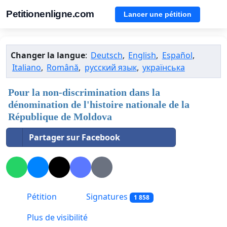
Petitionenligne.com
Lancer une pétition
Changer la langue
:
Deutsch
,
English
,
Español
,
Italiano
,
Română
,
русский язык
,
українська
Pour la non-discrimination dans la
dénomination de l'histoire nationale de la
République de Moldova
Partager sur Facebook
Pétition
Signatures
1 858
Plus de visibilité