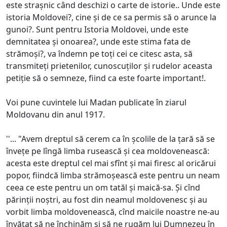
este strașnic când deschizi o carte de istorie.. Unde este
istoria Moldovei?, cine și de ce sa permis să o arunce la
gunoi?. Sunt pentru Istoria Moldovei, unde este
demnitatea și onoarea?, unde este stima fata de
strămoși?, va îndemn pe toți cei ce citesc asta, să
transmiteți prietenilor, cunoscuților și rudelor aceasta
petiție să o semneze, fiind ca este foarte important!.
Voi pune cuvintele lui Madan publicate în ziarul
Moldovanu din anul 1917.
''... "Avem dreptul să cerem ca în școlile de la țară să se
învețe pe lîngă limba rusească și cea moldovenească:
acesta este dreptul cel mai sfînt și mai firesc al oricărui
popor, fiindcă limba strămoșească este pentru un neam
ceea ce este pentru un om tatăl și maică-sa. Și cînd
părinții noștri, au fost din neamul moldovenesc și au
vorbit limba moldovenească, cînd maicile noastre ne-au
învățat să ne închinăm și să ne rugăm lui Dumnezeu în