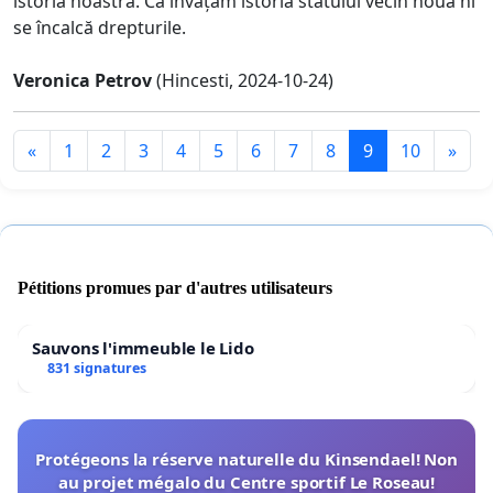
istoria noastră. Că învățăm istoria statului vecin nouă ni
se încalcă drepturile.
Veronica Petrov
(Hincesti, 2024-10-24)
«
1
2
3
4
5
6
7
8
9
10
»
Pétitions promues par d'autres utilisateurs
Sauvons l'immeuble le Lido
831 signatures
Protégeons la réserve naturelle du Kinsendael! Non
au projet mégalo du Centre sportif Le Roseau!