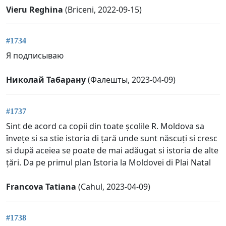
Vieru Reghina
(Briceni, 2022-09-15)
#1734
Я подписываю
Николай Табарану
(Фалешты, 2023-04-09)
#1737
Sint de acord ca copii din toate școlile R. Moldova sa
învețe si sa stie istoria di țară unde sunt născuți si cresc
si după aceiea se poate de mai adăugat si istoria de alte
țări. Da pe primul plan Istoria la Moldovei di Plai Natal
Francova Tatiana
(Cahul, 2023-04-09)
#1738