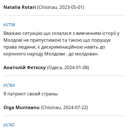
Natalia Rotari
(Chisinau, 2023-05-01)
#1759
Вважаю ситуацію що склалася з вивченням історії у
Молдові не припустимою та такою що порушує
права людини, є дискримінаційною навіть до
корінного народу Молдови - до молдован.
Анатолій Фєтєску
(Одеса, 2024-01-08)
#1763
Я патриот своей страны
Oiga Munteanu
(Chisinau, 2024-07-22)
#1767