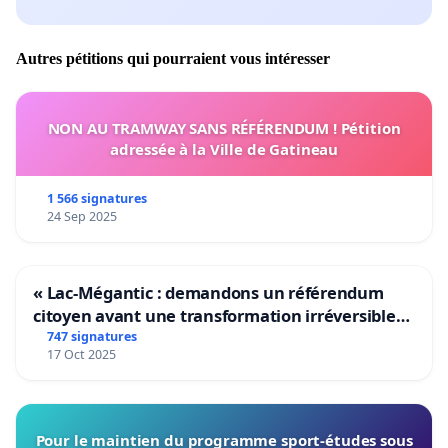
Autres pétitions qui pourraient vous intéresser
NON AU TRAMWAY SANS RÉFÉRENDUM ! Pétition
adressée à la Ville de Gatineau
1 566 signatures
24 Sep 2025
« Lac-Mégantic : demandons un référendum
citoyen avant une transformation irréversible
de notre territoire »
747 signatures
17 Oct 2025
Pour le maintien du programme sport-études sous