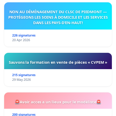
NON AU DÉMÉNAGEMENT DU CLSC DE PIEDMONT —
PROTÉGEONS LES SOINS À DOMICILE ET LES SERVICES
DANS LES PAYS-D’EN-HAUT!
226 signatures
20 Apr 2026
Sauvons la formation en vente de pièces « CVPEM »
215 signatures
29 May 2026
🚨Avoir acces a un lieux pour le modéliste🚨
200 signatures